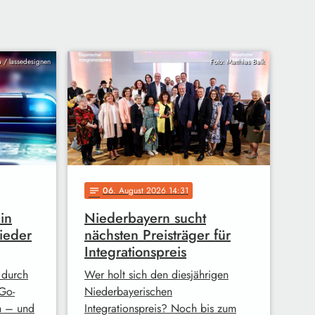
ia / lassedesignen
Foto: Matthias Balk
06
. August 2026 14:31
notes
in
Niederbayern sucht
ieder
nächsten Preisträger für
Integrationspreis
 durch
Wer holt sich den diesjährigen
Go-
Niederbayerischen
n – und
Integrationspreis? Noch bis zum