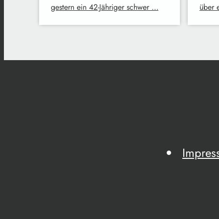
gestern ein 42-Jähriger schwer …
über 
Impres