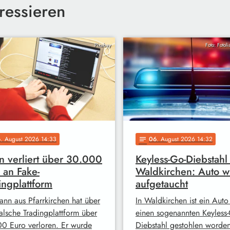
ressieren
Pixabay
Foto: Fotol
6
. August 2026 14:33
06
. August 2026 14:32
notes
 verliert über 30.000
Keyless-Go-Diebstahl 
 an Fake-
Waldkirchen: Auto w
ingplattform
aufgetaucht
ann aus Pfarrkirchen hat über
In Waldkirchen ist ein Auto
falsche Tradingplattform über
einen sogenannten Keyless-
0 Euro verloren. Er wurde
Diebstahl gestohlen worde