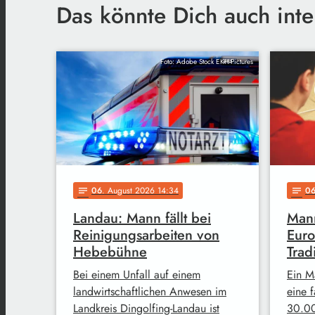
Das könnte Dich auch inte
Foto: Adobe Stock EKH-Pictures
06
. August 2026 14:34
0
notes
notes
Landau: Mann fällt bei
Mann
Reinigungsarbeiten von
Euro
Hebebühne
Trad
Bei einem Unfall auf einem
Ein M
landwirtschaftlichen Anwesen im
eine 
Landkreis Dingolfing-Landau ist
30.00