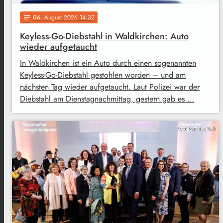
06
. August 2026 14:32
notes
Keyless-Go-Diebstahl in Waldkirchen: Auto
wieder aufgetaucht
In Waldkirchen ist ein Auto durch einen sogenannten
Keyless-Go-Diebstahl gestohlen worden – und am
nächsten Tag wieder aufgetaucht. Laut Polizei war der
Diebstahl am Dienstagnachmittag, gestern gab es …
Foto: Matthias Balk