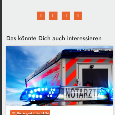
Das könnte Dich auch interessieren
Foto: Adobe Stock EKH-Pictures
06
. August 2026 14:34
notes