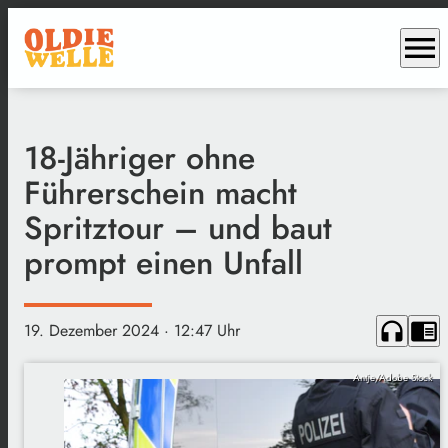
menu
18-Jähriger ohne
Führerschein macht
Spritztour – und baut
prompt einen Unfall
headphones
chrome_reader_mode
19. Dezember 2024
· 12:47 Uhr
Antje/Adobe Stock