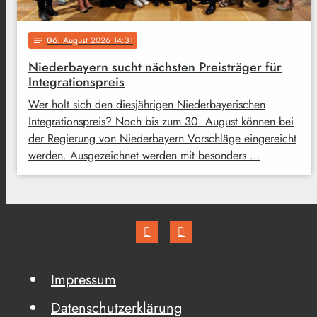
06
. August 2026 14:31
notes
Niederbayern sucht nächsten Preisträger für
Integrationspreis
Wer holt sich den diesjährigen Niederbayerischen
Integrationspreis? Noch bis zum 30. August können bei
der Regierung von Niederbayern Vorschläge eingereicht
werden. Ausgezeichnet werden mit besonders …
Impressum
Datenschutzerklärung