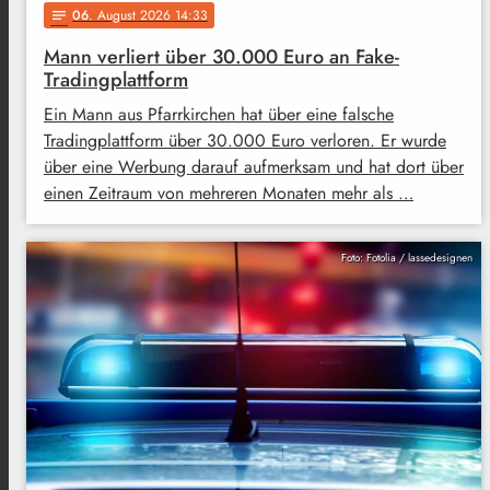
06
. August 2026 14:33
notes
Mann verliert über 30.000 Euro an Fake-
Tradingplattform
Ein Mann aus Pfarrkirchen hat über eine falsche
Tradingplattform über 30.000 Euro verloren. Er wurde
über eine Werbung darauf aufmerksam und hat dort über
einen Zeitraum von mehreren Monaten mehr als …
Foto: Fotolia / lassedesignen