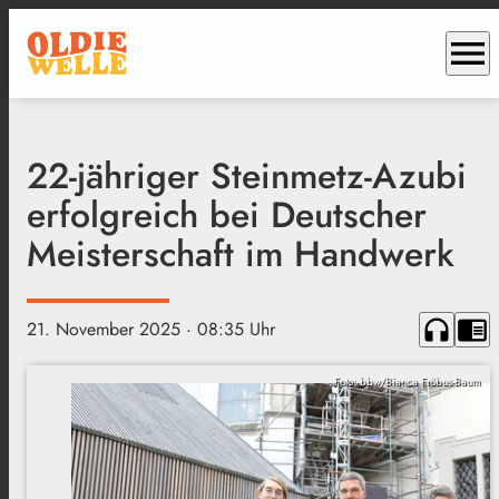
menu
22-jähriger Steinmetz-Azubi
erfolgreich bei Deutscher
Meisterschaft im Handwerk
headphones
chrome_reader_mode
21. November 2025
· 08:35 Uhr
Foto: bbw/Bianca Fröbus-Baum