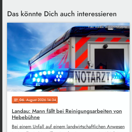
Das könnte Dich auch interessieren
Foto: Adobe Stock EKH-Pictures
06
. August 2026 14:34
notes
Landau: Mann fällt bei Reinigungsarbeiten von
Hebebühne
Bei einem Unfall auf einem landwirtschaftlichen Anwesen