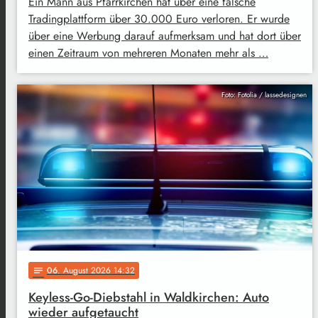
Ein Mann aus Pfarrkirchen hat über eine falsche
Tradingplattform über 30.000 Euro verloren. Er wurde
über eine Werbung darauf aufmerksam und hat dort über
einen Zeitraum von mehreren Monaten mehr als …
Foto: Fotolia / lassedesignen
06
. August 2026 14:32
notes
Keyless-Go-Diebstahl in Waldkirchen: Auto
wieder aufgetaucht