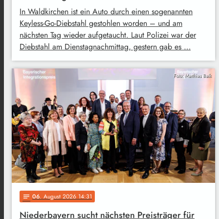
In Waldkirchen ist ein Auto durch einen sogenannten
Keyless-Go-Diebstahl gestohlen worden – und am
nächsten Tag wieder aufgetaucht. Laut Polizei war der
Diebstahl am Dienstagnachmittag, gestern gab es …
Foto: Matthias Balk
06
. August 2026 14:31
notes
Niederbayern sucht nächsten Preisträger für