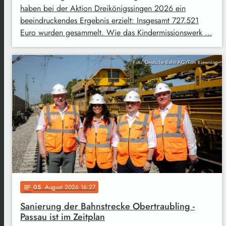
haben bei der Aktion Dreikönigssingen 2026 ein
beeindruckendes Ergebnis erzielt: Insgesamt 727.521
Euro wurden gesammelt. Wie das Kindermissionswerk …
Foto: Deutsche Bahn AG/Tom Kiewning
05
. August 2026 16:27
notes
Sanierung der Bahnstrecke Obertraubling -
Passau ist im Zeitplan