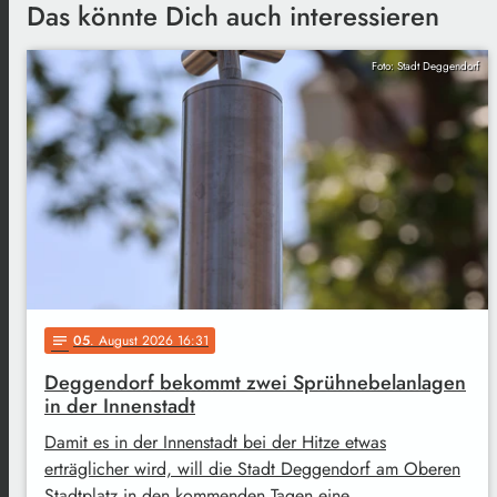
Das könnte Dich auch interessieren
Foto: Stadt Deggendorf
05
. August 2026 16:31
notes
Deggendorf bekommt zwei Sprühnebelanlagen
in der Innenstadt
Damit es in der Innenstadt bei der Hitze etwas
erträglicher wird, will die Stadt Deggendorf am Oberen
Stadtplatz in den kommenden Tagen eine