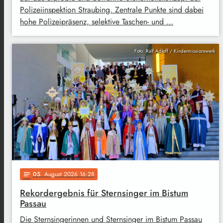
Polizeiinspektion Straubing. Zentrale Punkte sind dabei
hohe Polizeipräsenz, selektive Taschen- und …
Foto: Ralf Adloff / Kindermissionswerk
05
. August 2026 16:28
notes
Rekordergebnis für Sternsinger im Bistum
Passau
Die Sternsingerinnen und Sternsinger im Bistum Passau