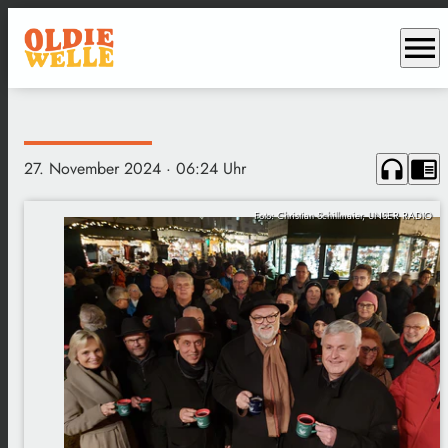
menu
headphones
chrome_reader_mode
27. November 2024
· 06:24 Uhr
Foto: Christian Schillmaier, UNSER RADIO