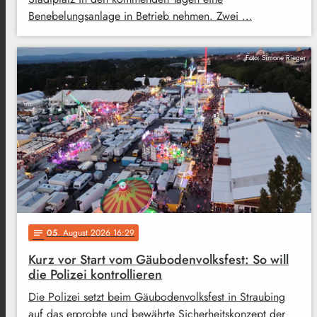
Benebelungsanlage in Betrieb nehmen. Zwei …
Foto: Simone Rieger
05
. August 2026 16:29
notes
Kurz vor Start vom Gäubodenvolksfest: So will
die Polizei kontrollieren
Die Polizei setzt beim Gäubodenvolksfest in Straubing
auf das erprobte und bewährte Sicherheitskonzept der