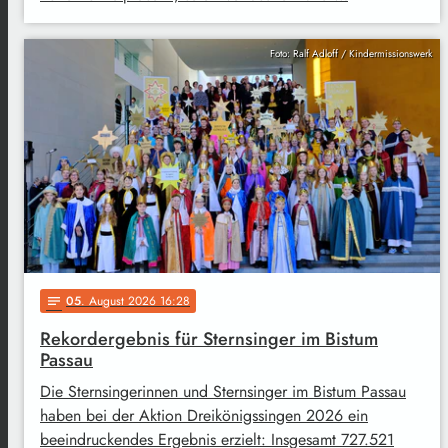
Foto: Ralf Adloff / Kindermissionswerk
05
. August 2026 16:28
notes
Rekordergebnis für Sternsinger im Bistum
Passau
Die Sternsingerinnen und Sternsinger im Bistum Passau
haben bei der Aktion Dreikönigssingen 2026 ein
beeindruckendes Ergebnis erzielt: Insgesamt 727.521