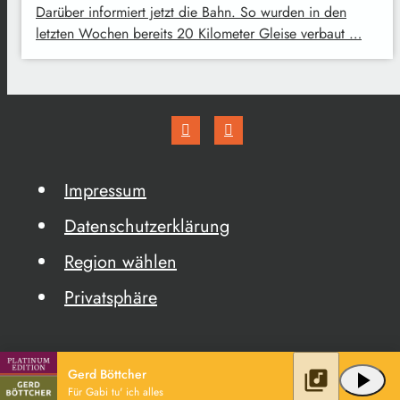
Darüber informiert jetzt die Bahn. So wurden in den
letzten Wochen bereits 20 Kilometer Gleise verbaut …
Impressum
Datenschutzerklärung
Region wählen
Privatsphäre
Gerd Böttcher
library_music
play_arrow
Für Gabi tu' ich alles