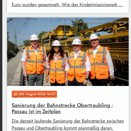
Euro wurden gesammelt. Wie das Kindermissionswerk …
Foto: Deutsche Bahn AG/Tom Kiewning
05
. August 2026 16:27
notes
Sanierung der Bahnstrecke Obertraubling -
Passau ist im Zeitplan
Die derzeit laufende Sanierung der Bahnstrecke zwischen
Passau und Obertraubling kommt planmäßig daran.