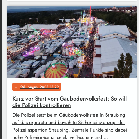
Foto: Simone Rieger
05
. August 2026 16:29
notes
Kurz vor Start vom Gäubodenvolksfest: So will
die Polizei kontrollieren
Die Polizei setzt beim Gäubodenvolksfest in Straubing
auf das erprobte und bewährte Sicherheitskonzept der
Polizeiinspektion Straubing. Zentrale Punkte sind dabei
hohe Polizeipräsenz, selektive Taschen- und …