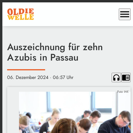
menu
Auszeichnung für zehn
Azubis in Passau
headphones
chrome_reader_mode
06. Dezember 2024
· 06:57 Uhr
Foto: IHK