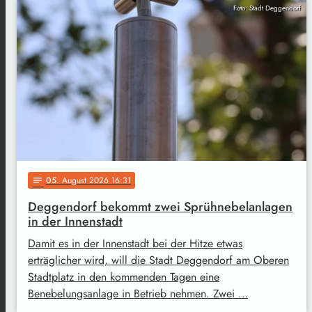
Foto: Stadt Deggendorf
05
. August 2026 16:31
notes
Deggendorf bekommt zwei Sprühnebelanlagen
in der Innenstadt
Damit es in der Innenstadt bei der Hitze etwas
erträglicher wird, will die Stadt Deggendorf am Oberen
Stadtplatz in den kommenden Tagen eine
Benebelungsanlage in Betrieb nehmen. Zwei …