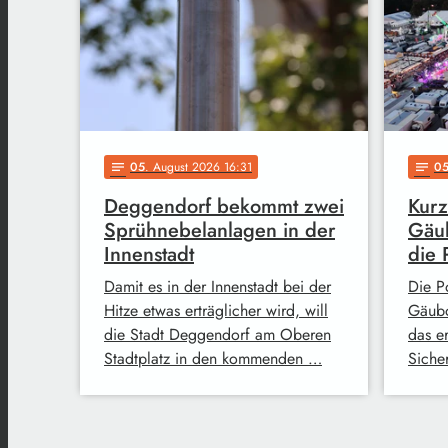
05
. August 2026 16:31
0
notes
notes
Deggendorf bekommt zwei
Kurz
Sprühnebelanlagen in der
Gäub
Innenstadt
die 
Damit es in der Innenstadt bei der
Die Po
Hitze etwas erträglicher wird, will
Gäubo
die Stadt Deggendorf am Oberen
das e
Stadtplatz in den kommenden …
Siche