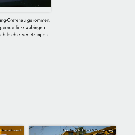
eyung-Grafenau gekommen.
 gerade links abbiegen
ich leichte Verletzungen
indermissionswerk
Foto: Deutsche Bahn AG/Tom Kiewning