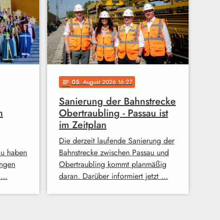
05
. August 2026 16:27
notes
Sanierung der Bahnstrecke
m
Obertraubling - Passau ist
im Zeitplan
Die derzeit laufende Sanierung der
au haben
Bahnstrecke zwischen Passau und
ingen
Obertraubling kommt planmäßig
 …
daran. Darüber informiert jetzt …