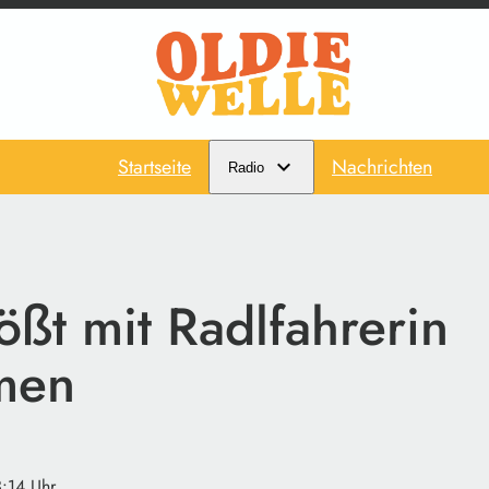
Startseite
Nachrichten
Radio
ößt mit Radlfahrerin
men
3:14 Uhr