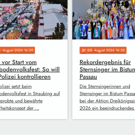
5
. August 2026 16:29
05
. August 2026 16:28
notes
 vor Start vom
Rekordergebnis für
odenvolksfest: So will
Sternsinger im Bistu
Polizei kontrollieren
Passau
lizei setzt beim
Die Sternsingerinnen und
denvolksfest in Straubing auf
Sternsinger im Bistum Pass
rprobte und bewährte
bei der Aktion Dreikönigss
rheitskonzept der …
2026 ein beeindruckendes