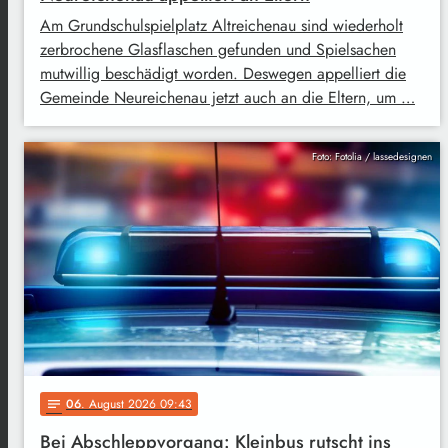
Am Grundschulspielplatz Altreichenau sind wiederholt
zerbrochene Glasflaschen gefunden und Spielsachen
mutwillig beschädigt worden. Deswegen appelliert die
Gemeinde Neureichenau jetzt auch an die Eltern, um …
Foto: Fotolia / lassedesignen
06
. August 2026 09:43
notes
Bei Abschleppvorgang: Kleinbus rutscht ins