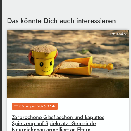
Das könnte Dich auch interessieren
Foto: Pixabay
06
. August 2026 09:46
notes
Zerbrochene Glasflaschen und kaputtes
Spielzeug auf Spielplatz: Gemeinde
Neureichenau appelliert an Eltern