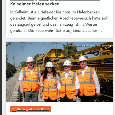
Kelheimer Hafenbecken
In Kelheim ist ein defekter Kleinbus im Hafenbecken
gelandet. Beim eigentlichen Abschleppversuch hatte sich
das Zugseil gelöst und das Fahrzeug ist ins Wasser
gerutscht. Die Feuerwehr rückte an, Einsatztaucher …
Foto: Deutsche Bahn AG/Tom Kiewning
06
. August 2026 08:38
notes