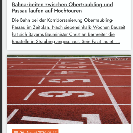
Bahnarbeiten zwischen Obertraubling und
Passau laufen auf Hochtouren
Die Bahn bei der Korridorsanierung Obertraubling-
Passau im Zeitplan. Nach siebeneinhalb Wochen Bauzeit
hat sich Bayerns Bauminister Christian Bernreiter die
Baustelle in Straubing angeschaut. Sein Fazit lautet: …
Foto: Pixabay / taniadimas
06
. August 2026 07:32
notes