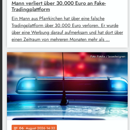
Mann verliert über 30.000 Euro an Fake-
Tradingplattform
Ein Mann aus Pfarrkirchen hat über eine falsche
Tradingplattform über 30.000 Euro verloren. Er wurde
über eine Werbung darauf aufmerksam und hat dort über
einen Zeitraum von mehreren Monaten mehr als …
Foto: Fotolia / lassedesignen
06
. August 2026 14:32
notes