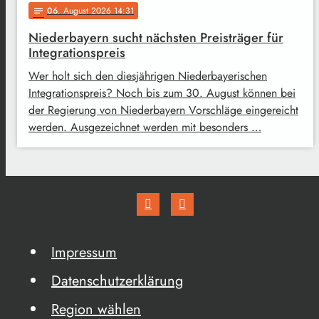
06
. August 2026 14:31
notes
Niederbayern sucht nächsten Preisträger für
Integrationspreis
Wer holt sich den diesjährigen Niederbayerischen
Integrationspreis? Noch bis zum 30. August können bei
der Regierung von Niederbayern Vorschläge eingereicht
werden. Ausgezeichnet werden mit besonders …
Impressum
Datenschutzerklärung
Region wählen