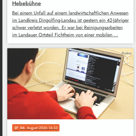
Hebebühne
Bei einem Unfall auf einem landwirtschaftlichen Anwesen
im Landkreis Dingolfing-Landau ist gestern ein 42-Jähriger
schwer verletzt worden. Er war bei Reinigungsarbeiten
im Landauer Ortsteil Fichtheim von einer mobilen …
Pixabay
06
. August 2026 14:33
notes