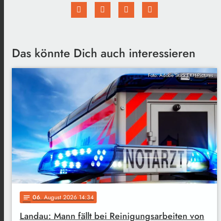
Das könnte Dich auch interessieren
Foto: Adobe Stock EKH-Pictures
06
. August 2026 14:34
notes
Landau: Mann fällt bei Reinigungsarbeiten von