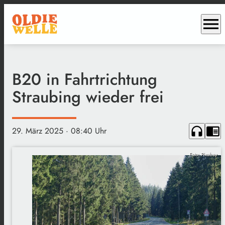
menu
B20 in Fahrtrichtung
Straubing wieder frei
headphones
chrome_reader_mode
29. März 2025
· 08:40 Uhr
Foto: Pixabay