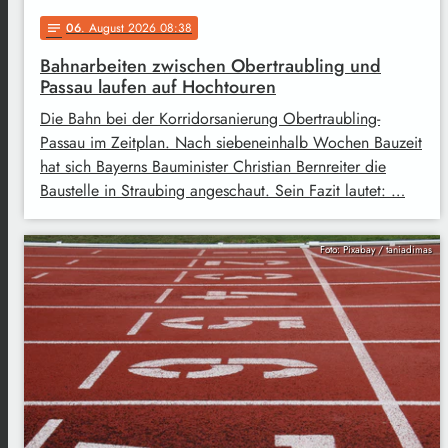
06
. August 2026 08:38
notes
Bahnarbeiten zwischen Obertraubling und
Passau laufen auf Hochtouren
Die Bahn bei der Korridorsanierung Obertraubling-
Passau im Zeitplan. Nach siebeneinhalb Wochen Bauzeit
hat sich Bayerns Bauminister Christian Bernreiter die
Baustelle in Straubing angeschaut. Sein Fazit lautet: …
Foto: Pixabay / taniadimas