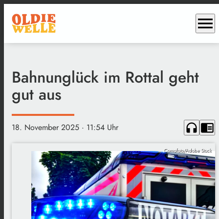
menu
Bahnunglück im Rottal geht
gut aus
headphones
chrome_reader_mode
18. November 2025
· 11:54 Uhr
Comofoto/Adobe Stock