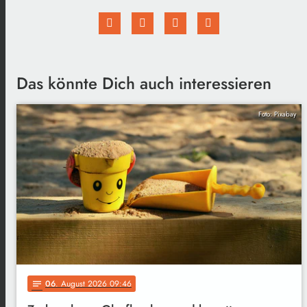
Das könnte Dich auch interessieren
Foto: Pixabay
06
. August 2026 09:46
notes