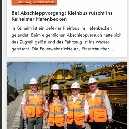
06
. August 2026 09:43
notes
Bei Abschleppvorgang: Kleinbus rutscht ins
Kelheimer Hafenbecken
In Kelheim ist ein defekter Kleinbus im Hafenbecken
gelandet. Beim eigentlichen Abschleppversuch hatte sich
das Zugseil gelöst und das Fahrzeug ist ins Wasser
gerutscht. Die Feuerwehr rückte an, Einsatztaucher …
Foto: Deutsche Bahn AG/Tom Kiewning