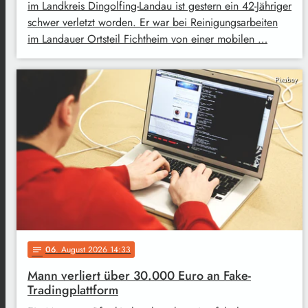
im Landkreis Dingolfing-Landau ist gestern ein 42-Jähriger
schwer verletzt worden. Er war bei Reinigungsarbeiten
im Landauer Ortsteil Fichtheim von einer mobilen …
Pixabay
06
. August 2026 14:33
notes
Mann verliert über 30.000 Euro an Fake-
Tradingplattform