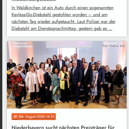
In Waldkirchen ist ein Auto durch einen sogenannten
Keyless-Go-Diebstahl gestohlen worden – und am
nächsten Tag wieder aufgetaucht. Laut Polizei war der
Diebstahl am Dienstagnachmittag, gestern gab es …
Foto: Matthias Balk
06
. August 2026 14:31
notes
Niederbayern sucht nächsten Preisträger für