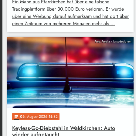
Ein Mann aus Pfarrkirchen hat über eine falsche
Tradingplattform über 30.000 Euro verloren. Er wurde
über eine Werbung darauf aufmerksam und hat dort über
einen Zeitraum von mehreren Monaten mehr als …
Foto: Fotolia / lassedesignen
06
. August 2026 14:32
notes
Keyless-Go-Diebstahl in Waldkirchen: Auto
wieder aufgetaucht