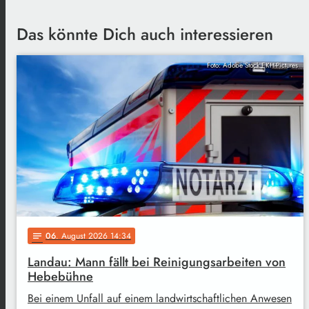
Das könnte Dich auch interessieren
Foto: Adobe Stock EKH-Pictures
06
. August 2026 14:34
notes
Landau: Mann fällt bei Reinigungsarbeiten von
Hebebühne
Bei einem Unfall auf einem landwirtschaftlichen Anwesen