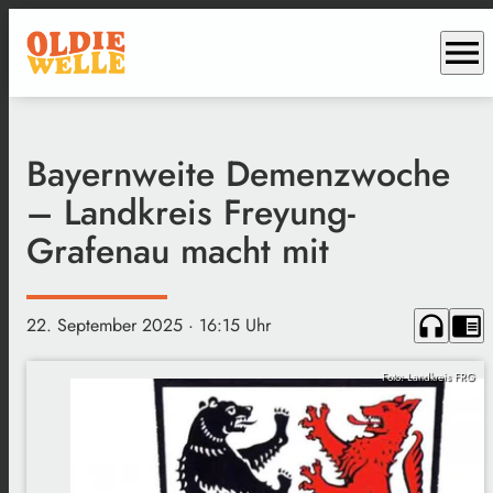
menu
Bayernweite Demenzwoche
– Landkreis Freyung-
Grafenau macht mit
headphones
chrome_reader_mode
22. September 2025
· 16:15 Uhr
Foto: Landkreis FRG