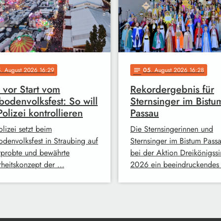
5
. August 2026 16:29
05
. August 2026 16:28
notes
 vor Start vom
Rekordergebnis für
odenvolksfest: So will
Sternsinger im Bistu
Polizei kontrollieren
Passau
lizei setzt beim
Die Sternsingerinnen und
denvolksfest in Straubing auf
Sternsinger im Bistum Pass
rprobte und bewährte
bei der Aktion Dreikönigss
rheitskonzept der …
2026 ein beeindruckendes