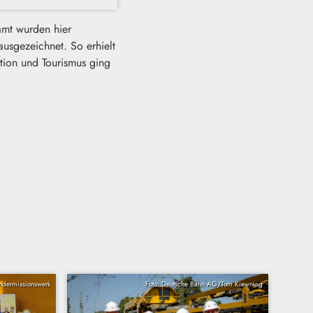
mt wurden hier
usgezeichnet. So erhielt
tion und Tourismus ging
indermissionswerk
Foto: Deutsche Bahn AG/Tom Kiewning