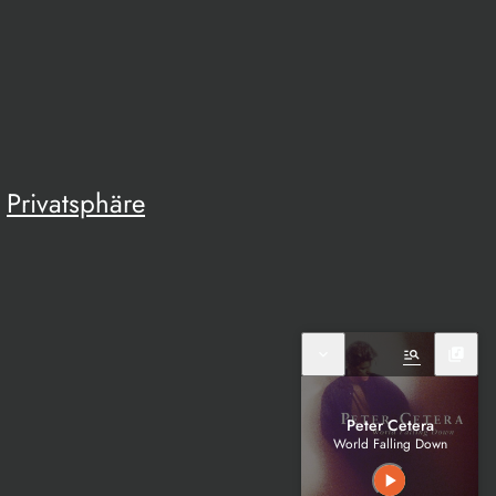
Privatsphäre
expand_more
manage_search
library_music
Peter Cetera
World Falling Down
play_arrow