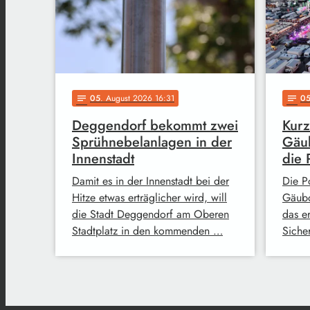
05
. August 2026 16:31
0
notes
notes
Deggendorf bekommt zwei
Kurz
Sprühnebelanlagen in der
Gäub
Innenstadt
die 
Damit es in der Innenstadt bei der
Die Po
Hitze etwas erträglicher wird, will
Gäubo
die Stadt Deggendorf am Oberen
das e
Stadtplatz in den kommenden …
Siche