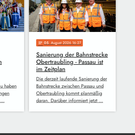
05
. August 2026 16:27
notes
Sanierung der Bahnstrecke
m
Obertraubling - Passau ist
im Zeitplan
Die derzeit laufende Sanierung der
au haben
Bahnstrecke zwischen Passau und
ingen
Obertraubling kommt planmäßig
 …
daran. Darüber informiert jetzt …