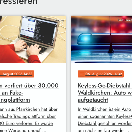
ressieren
Pixabay
Foto: Fotol
6
. August 2026 14:33
06
. August 2026 14:32
notes
 verliert über 30.000
Keyless-Go-Diebstahl 
 an Fake-
Waldkirchen: Auto w
ingplattform
aufgetaucht
ann aus Pfarrkirchen hat über
In Waldkirchen ist ein Auto
falsche Tradingplattform über
einen sogenannten Keyless-
0 Euro verloren. Er wurde
Diebstahl gestohlen worde
eine Werbung darauf …
am nächsten Tag wieder …