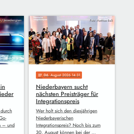
ia / lassedesignen
Foto: Matthias Balk
06
. August 2026 14:31
notes
in
Niederbayern sucht
ieder
nächsten Preisträger für
Integrationspreis
 durch
Wer holt sich den diesjährigen
Go-
Niederbayerischen
n – und
Integrationspreis? Noch bis zum
30. August können bei der …