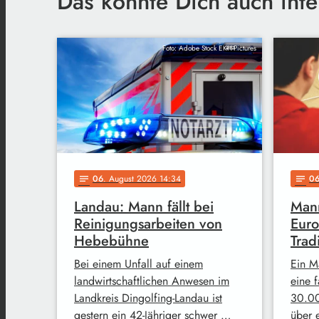
Das könnte Dich auch inte
Foto: Adobe Stock EKH-Pictures
06
. August 2026 14:34
0
notes
notes
Landau: Mann fällt bei
Mann
Reinigungsarbeiten von
Euro
Hebebühne
Trad
Bei einem Unfall auf einem
Ein M
landwirtschaftlichen Anwesen im
eine 
Landkreis Dingolfing-Landau ist
30.00
gestern ein 42-Jähriger schwer …
über 