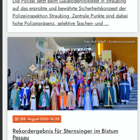
Die Polizei setzt beim Gäubodenvolksfest in Straubing
auf das erprobte und bewährte Sicherheitskonzept der
Polizeiinspektion Straubing. Zentrale Punkte sind dabei
hohe Polizeipräsenz, selektive Taschen- und …
Foto: Ralf Adloff / Kindermissionswerk
05
. August 2026 16:28
notes
Rekordergebnis für Sternsinger im Bistum
Passau