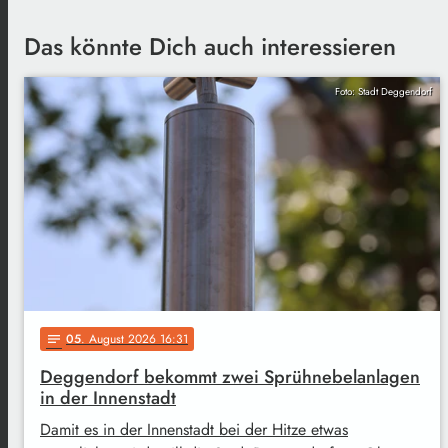
Das könnte Dich auch interessieren
Foto: Stadt Deggendorf
05
. August 2026 16:31
notes
Deggendorf bekommt zwei Sprühnebelanlagen
in der Innenstadt
Damit es in der Innenstadt bei der Hitze etwas