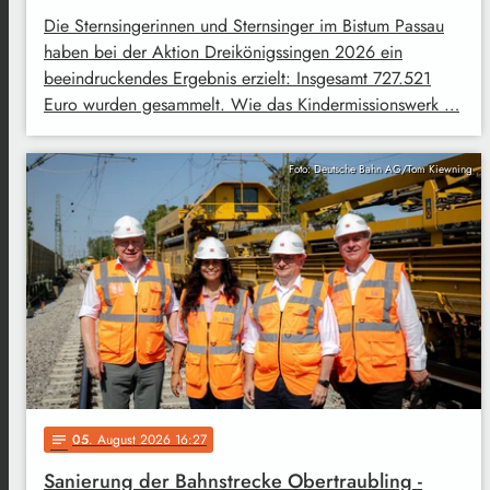
Die Sternsingerinnen und Sternsinger im Bistum Passau
haben bei der Aktion Dreikönigssingen 2026 ein
beeindruckendes Ergebnis erzielt: Insgesamt 727.521
Euro wurden gesammelt. Wie das Kindermissionswerk …
Foto: Deutsche Bahn AG/Tom Kiewning
05
. August 2026 16:27
notes
Sanierung der Bahnstrecke Obertraubling -