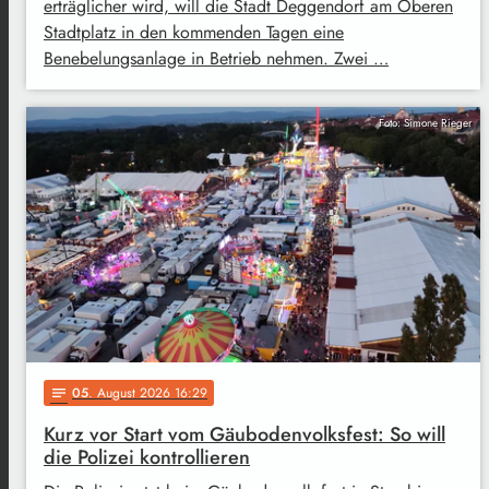
erträglicher wird, will die Stadt Deggendorf am Oberen
Stadtplatz in den kommenden Tagen eine
Benebelungsanlage in Betrieb nehmen. Zwei …
Foto: Simone Rieger
05
. August 2026 16:29
notes
Kurz vor Start vom Gäubodenvolksfest: So will
die Polizei kontrollieren