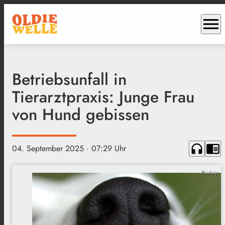
menu
Betriebsunfall in
Tierarztpraxis: Junge Frau
von Hund gebissen
headphones
chrome_reader_mode
04. September 2025
· 07:29 Uhr
Pixabay