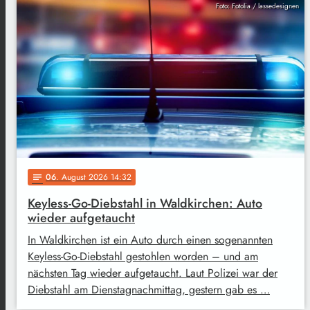
Foto: Fotolia / lassedesignen
06
. August 2026 14:32
notes
Keyless-Go-Diebstahl in Waldkirchen: Auto
wieder aufgetaucht
In Waldkirchen ist ein Auto durch einen sogenannten
Keyless-Go-Diebstahl gestohlen worden – und am
nächsten Tag wieder aufgetaucht. Laut Polizei war der
Diebstahl am Dienstagnachmittag, gestern gab es …