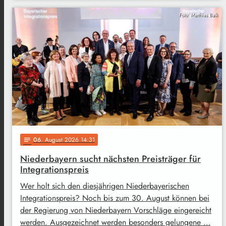
Foto: Matthias Balk
06
. August 2026 14:31
notes
Niederbayern sucht nächsten Preisträger für
Integrationspreis
Wer holt sich den diesjährigen Niederbayerischen
Integrationspreis? Noch bis zum 30. August können bei
der Regierung von Niederbayern Vorschläge eingereicht
werden. Ausgezeichnet werden besonders gelungene …