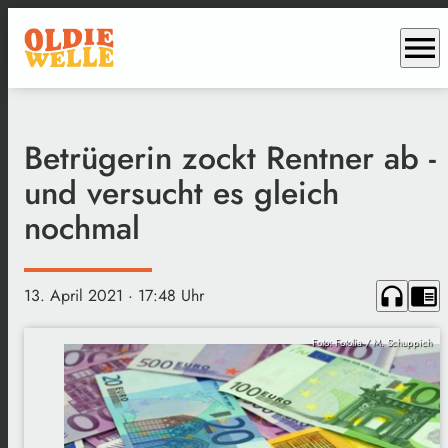
menu
Betrügerin zockt Rentner ab -
und versucht es gleich
nochmal
headphones
chrome_reader_mode
13. April 2021
· 17:48 Uhr
Foto: Fotolia / M. Schuppich