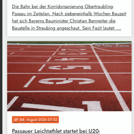
Die Bahn bei der Korridorsanierung Obertraubling-
Passau im Zeitplan. Nach siebeneinhalb Wochen Bauzeit
hat sich Bayerns Bauminister Christian Bernreiter die
Baustelle in Straubing angeschaut. Sein Fazit lautet: …
Foto: Pixabay / taniadimas
06
. August 2026 07:32
notes
Passauer Leichtathlet startet bei U20-