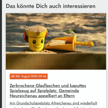
Das könnte Dich auch interessieren
Foto: Pixabay
06
. August 2026 09:46
notes
Zerbrochene Glasflaschen und kaputtes
Spielzeug auf Spielplatz: Gemeinde
Neureichenau appelliert an Eltern
Am Grundschulspielplatz Altreichenau sind wiederholt