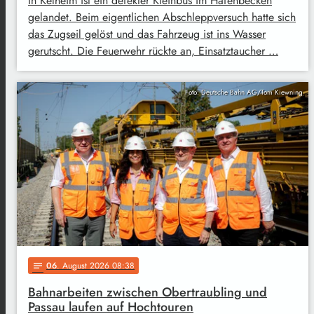
In Kelheim ist ein defekter Kleinbus im Hafenbecken
gelandet. Beim eigentlichen Abschleppversuch hatte sich
das Zugseil gelöst und das Fahrzeug ist ins Wasser
gerutscht. Die Feuerwehr rückte an, Einsatztaucher …
Foto: Deutsche Bahn AG/Tom Kiewning
06
. August 2026 08:38
notes
Bahnarbeiten zwischen Obertraubling und
Passau laufen auf Hochtouren