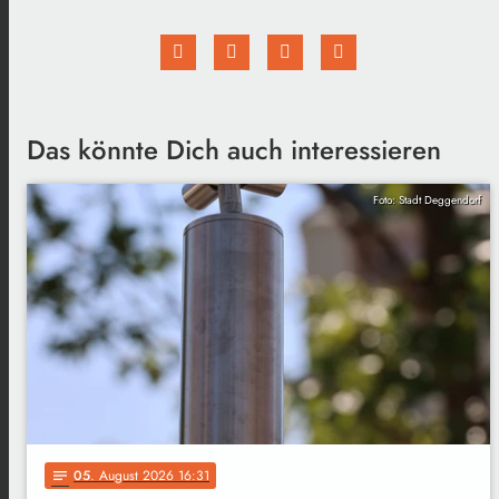
Das könnte Dich auch interessieren
Foto: Stadt Deggendorf
05
. August 2026 16:31
notes