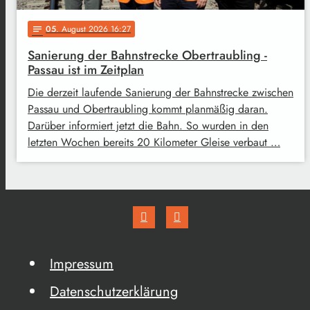
05
. August 2026 16:27
notes
Sanierung der Bahnstrecke Obertraubling -
Passau ist im Zeitplan
Die derzeit laufende Sanierung der Bahnstrecke zwischen
Passau und Obertraubling kommt planmäßig daran.
Darüber informiert jetzt die Bahn. So wurden in den
letzten Wochen bereits 20 Kilometer Gleise verbaut …
Impressum
Datenschutzerklärung