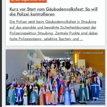
05
. August 2026 16:29
notes
Kurz vor Start vom Gäubodenvolksfest: So will
die Polizei kontrollieren
Die Polizei setzt beim Gäubodenvolksfest in Straubing
auf das erprobte und bewährte Sicherheitskonzept der
Polizeiinspektion Straubing. Zentrale Punkte sind dabei
hohe Polizeipräsenz, selektive Taschen- und …
Foto: Ralf Adloff / Kindermissionswerk