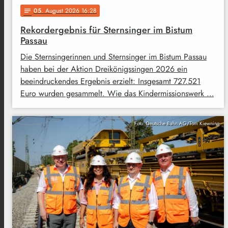
05
. August 2026 16:28
notes
Rekordergebnis für Sternsinger im Bistum
Passau
Die Sternsingerinnen und Sternsinger im Bistum Passau
haben bei der Aktion Dreikönigssingen 2026 ein
beeindruckendes Ergebnis erzielt: Insgesamt 727.521
Euro wurden gesammelt. Wie das Kindermissionswerk …
Foto: Deutsche Bahn AG/Tom Kiewning