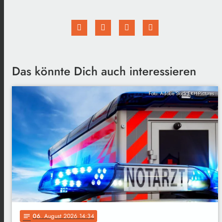
Das könnte Dich auch interessieren
Foto: Adobe Stock EKH-Pictures
06
. August 2026 14:34
notes