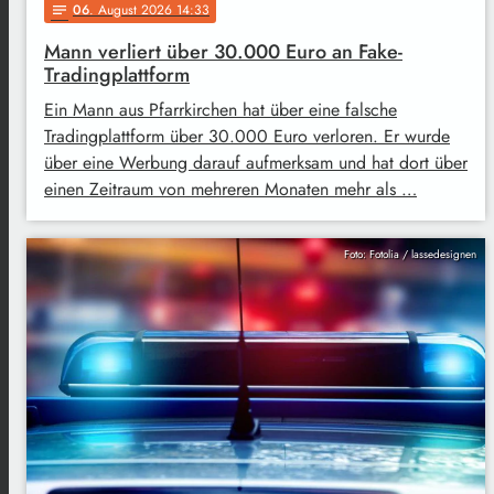
06
. August 2026 14:33
notes
Mann verliert über 30.000 Euro an Fake-
Tradingplattform
Ein Mann aus Pfarrkirchen hat über eine falsche
Tradingplattform über 30.000 Euro verloren. Er wurde
über eine Werbung darauf aufmerksam und hat dort über
einen Zeitraum von mehreren Monaten mehr als …
Foto: Fotolia / lassedesignen