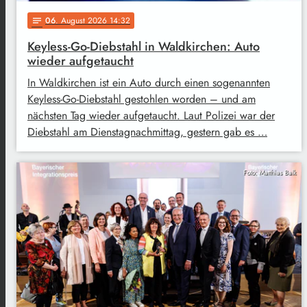
06
. August 2026 14:32
notes
Keyless-Go-Diebstahl in Waldkirchen: Auto
wieder aufgetaucht
In Waldkirchen ist ein Auto durch einen sogenannten
Keyless-Go-Diebstahl gestohlen worden – und am
nächsten Tag wieder aufgetaucht. Laut Polizei war der
Diebstahl am Dienstagnachmittag, gestern gab es …
Foto: Matthias Balk