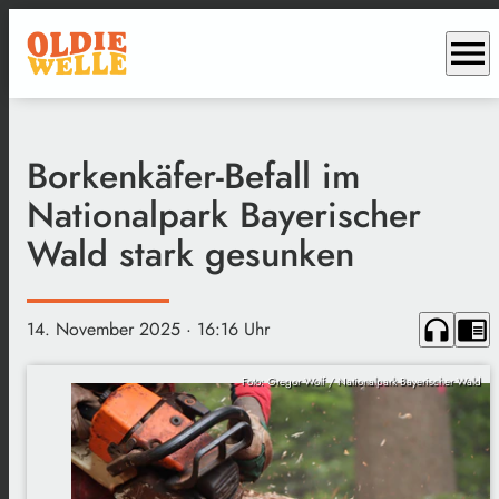
menu
Borkenkäfer-Befall im
Nationalpark Bayerischer
Wald stark gesunken
headphones
chrome_reader_mode
14. November 2025
· 16:16 Uhr
Foto: Gregor Wolf / Nationalpark Bayerischer Wald