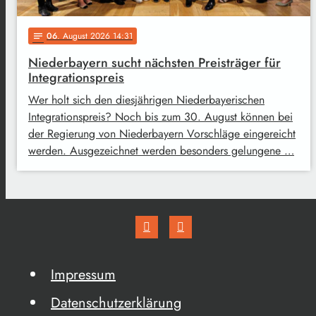
06
. August 2026 14:31
notes
Niederbayern sucht nächsten Preisträger für
Integrationspreis
Wer holt sich den diesjährigen Niederbayerischen
Integrationspreis? Noch bis zum 30. August können bei
der Regierung von Niederbayern Vorschläge eingereicht
werden. Ausgezeichnet werden besonders gelungene …
Impressum
Datenschutzerklärung