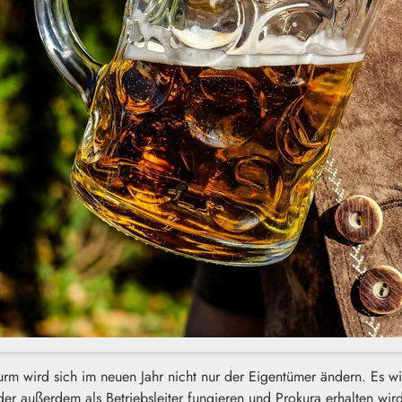
urm wird sich im neuen Jahr nicht nur der Eigentümer ändern. Es w
r außerdem als Betriebsleiter fungieren und Prokura erhalten wird