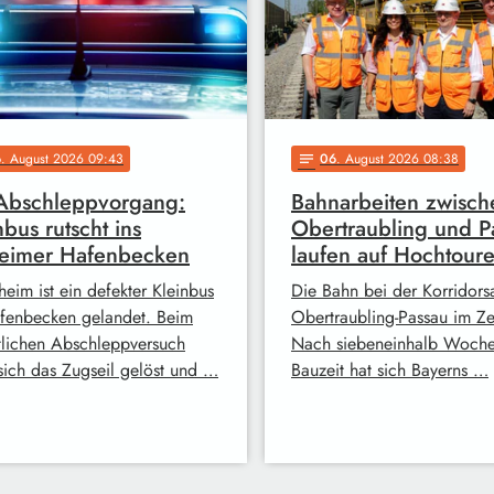
6
. August 2026 09:43
06
. August 2026 08:38
notes
Abschleppvorgang:
Bahnarbeiten zwisch
nbus rutscht ins
Obertraubling und P
heimer Hafenbecken
laufen auf Hochtour
heim ist ein defekter Kleinbus
Die Bahn bei der Korridors
fenbecken gelandet. Beim
Obertraubling-Passau im Ze
tlichen Abschleppversuch
Nach siebeneinhalb Woch
 sich das Zugseil gelöst und …
Bauzeit hat sich Bayerns …