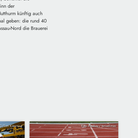
inn der
Hutthurm künftig auch
nal geben: die rund 40
ssau-Nord die Brauerei
AG/Tom Kiewning
Foto: Pixabay / taniadimas