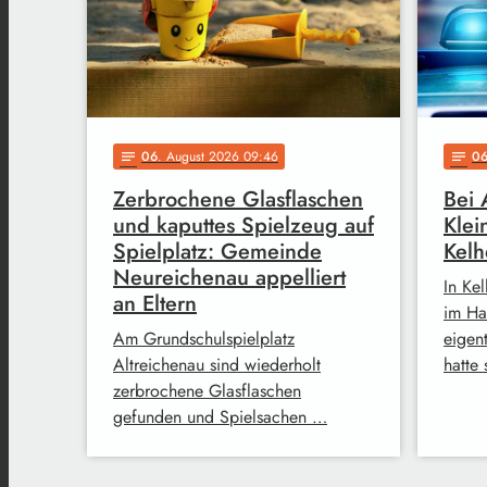
06
. August 2026 09:46
0
notes
notes
Zerbrochene Glasflaschen
Bei 
und kaputtes Spielzeug auf
Klei
Spielplatz: Gemeinde
Kel
Neureichenau appelliert
In Kel
an Eltern
im Ha
Am Grundschulspielplatz
eigen
Altreichenau sind wiederholt
hatte
zerbrochene Glasflaschen
gefunden und Spielsachen …