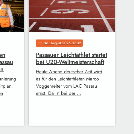
06
. August 2026 07:32
notes
en
Passauer Leichtathlet startet
assau
bei U20-Weltmeisterschaft
en
Heute Abend deutscher Zeit wird
anierung
es für den Leichtathleten Marco
itplan.
Voggenreiter vom LAC Passau
en
ernst. Da ist bei der …