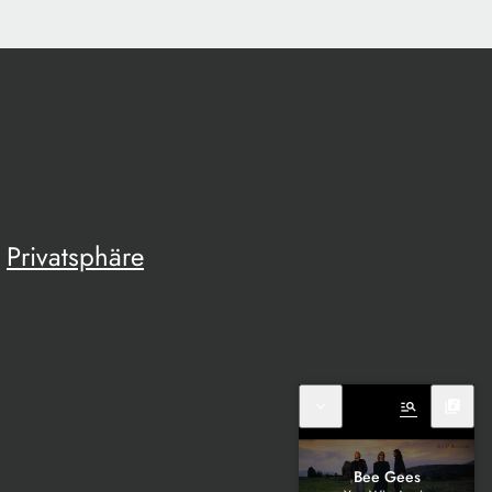
Privatsphäre
expand_more
manage_search
library_music
Bee Gees