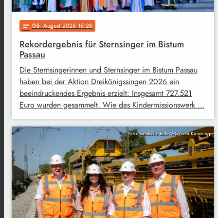
05
. August 2026 16:28
notes
Rekordergebnis für Sternsinger im Bistum
Passau
Die Sternsingerinnen und Sternsinger im Bistum Passau
haben bei der Aktion Dreikönigssingen 2026 ein
beeindruckendes Ergebnis erzielt: Insgesamt 727.521
Euro wurden gesammelt. Wie das Kindermissionswerk …
Foto: Deutsche Bahn AG/Tom Kiewning