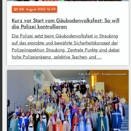
05
. August 2026 16:29
notes
Kurz vor Start vom Gäubodenvolksfest: So will
die Polizei kontrollieren
Die Polizei setzt beim Gäubodenvolksfest in Straubing
auf das erprobte und bewährte Sicherheitskonzept der
Polizeiinspektion Straubing. Zentrale Punkte sind dabei
hohe Polizeipräsenz, selektive Taschen- und …
Foto: Ralf Adloff / Kindermissionswerk