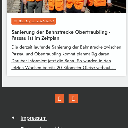
05
. August 2026 16:27
notes
Sanierung der Bahnstrecke Obertraubling -
Passau ist im Zeitplan
Die derzeit laufende Sanierung der Bahnstrecke zwischen
Passau und Obertraubling kommt planmäßig daran.
Darüber informiert jetzt die Bahn. So wurden in den
letzten Wochen bereits 20 Kilometer Gleise verbaut …
Impressum