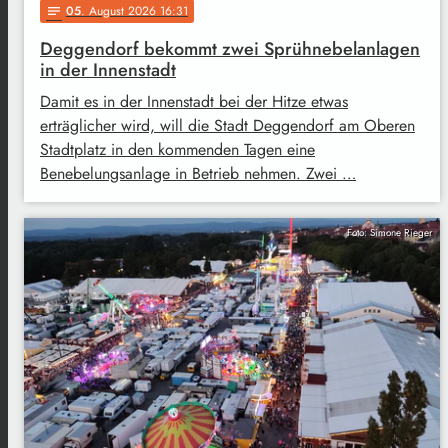
05
. August 2026 16:31
notes
Deggendorf bekommt zwei Sprühnebelanlagen
in der Innenstadt
Damit es in der Innenstadt bei der Hitze etwas
erträglicher wird, will die Stadt Deggendorf am Oberen
Stadtplatz in den kommenden Tagen eine
Benebelungsanlage in Betrieb nehmen. Zwei …
Foto: Simone Rieger