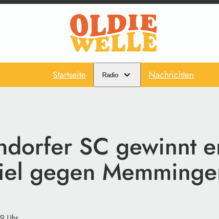
Startseite
Nachrichten
Radio
dorfer SC gewinnt er
piel gegen Memminge
29 Uhr