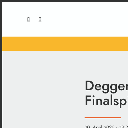
Deggen
Finals
20. April 2026
· 08: