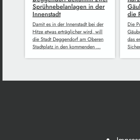
Sprühnebelanlagen in der
Gäub
Innenstadt
die 
Damit es in der Innenstadt bei der
Die Po
Hitze etwas erträglicher wird, will
Gäubo
die Stadt Deggendorf am Oberen
das e
Stadtplatz in den kommenden …
Siche
Impres