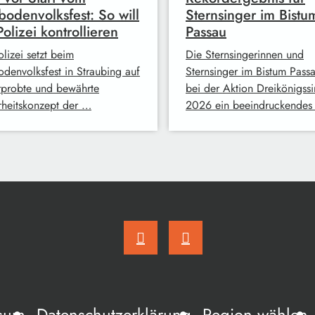
odenvolksfest: So will
Sternsinger im Bistu
Polizei kontrollieren
Passau
lizei setzt beim
Die Sternsingerinnen und
denvolksfest in Straubing auf
Sternsinger im Bistum Pass
rprobte und bewährte
bei der Aktion Dreikönigss
rheitskonzept der …
2026 ein beeindruckendes
sum
Datenschutzerklärung
Region wählen