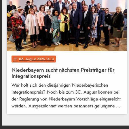
06
. August 2026 14:31
notes
Niederbayern sucht nächsten Preisträger für
Integrationspreis
Wer holt sich den diesjährigen Niederbayerischen
Integrationspreis? Noch bis zum 30. August können bei
der Regierung von Niederbayern Vorschläge eingereicht
werden. Ausgezeichnet werden besonders gelungene …