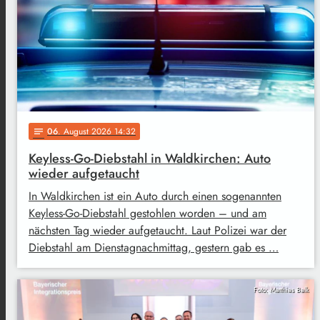
06
. August 2026 14:32
notes
Keyless-Go-Diebstahl in Waldkirchen: Auto
wieder aufgetaucht
In Waldkirchen ist ein Auto durch einen sogenannten
Keyless-Go-Diebstahl gestohlen worden – und am
nächsten Tag wieder aufgetaucht. Laut Polizei war der
Diebstahl am Dienstagnachmittag, gestern gab es …
Foto: Matthias Balk