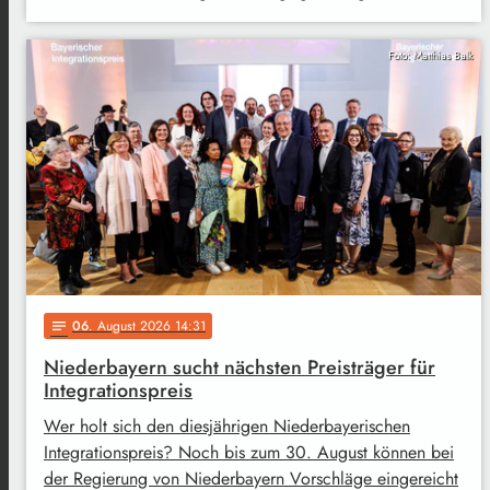
Foto: Matthias Balk
06
. August 2026 14:31
notes
Niederbayern sucht nächsten Preisträger für
Integrationspreis
Wer holt sich den diesjährigen Niederbayerischen
Integrationspreis? Noch bis zum 30. August können bei
der Regierung von Niederbayern Vorschläge eingereicht