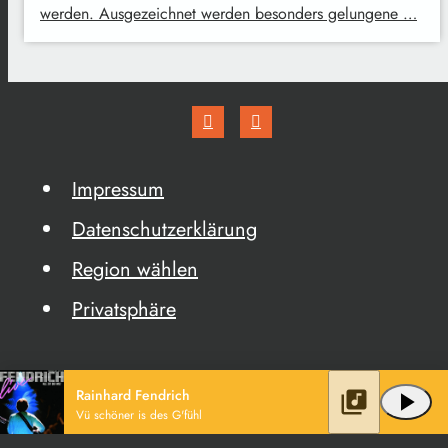
werden. Ausgezeichnet werden besonders gelungene …
Impressum
Datenschutzerklärung
Region wählen
Privatsphäre
Rainhard Fendrich
library_music
play_arrow
Vü schöner is des G'fühl