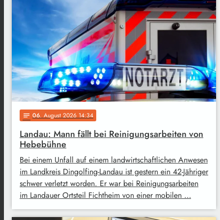
06
. August 2026 14:34
notes
Landau: Mann fällt bei Reinigungsarbeiten von
Hebebühne
Bei einem Unfall auf einem landwirtschaftlichen Anwesen
im Landkreis Dingolfing-Landau ist gestern ein 42-Jähriger
schwer verletzt worden. Er war bei Reinigungsarbeiten
im Landauer Ortsteil Fichtheim von einer mobilen …