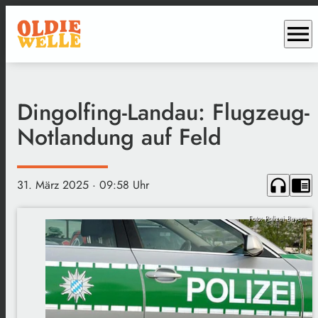
menu
Dingolfing-Landau: Flugzeug-
Notlandung auf Feld
headphones
chrome_reader_mode
31. März 2025
· 09:58 Uhr
Foto: Polizei Bayern