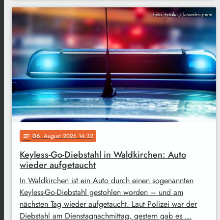
Foto: Fotolia / lassedesignen
06
. August 2026 14:32
notes
Keyless-Go-Diebstahl in Waldkirchen: Auto
wieder aufgetaucht
In Waldkirchen ist ein Auto durch einen sogenannten
Keyless-Go-Diebstahl gestohlen worden – und am
nächsten Tag wieder aufgetaucht. Laut Polizei war der
Diebstahl am Dienstagnachmittag, gestern gab es …