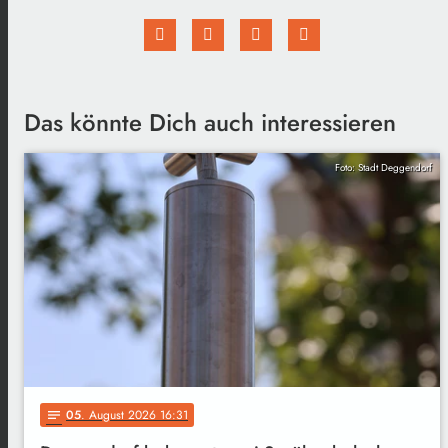
Das könnte Dich auch interessieren
Foto: Stadt Deggendorf
05
. August 2026 16:31
notes