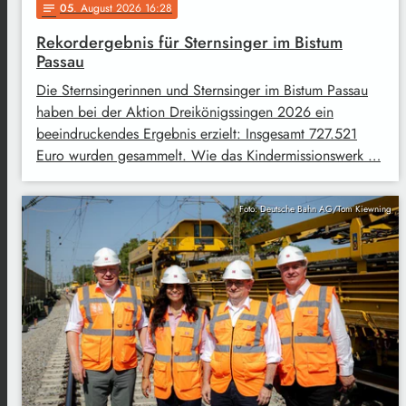
05
. August 2026 16:28
notes
Rekordergebnis für Sternsinger im Bistum
Passau
Die Sternsingerinnen und Sternsinger im Bistum Passau
haben bei der Aktion Dreikönigssingen 2026 ein
beeindruckendes Ergebnis erzielt: Insgesamt 727.521
Euro wurden gesammelt. Wie das Kindermissionswerk …
Foto: Deutsche Bahn AG/Tom Kiewning