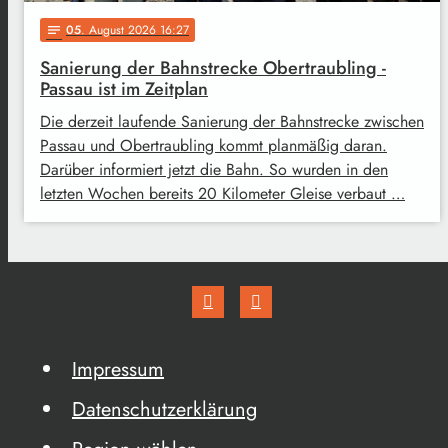
05
. August 2026 16:27
notes
Sanierung der Bahnstrecke Obertraubling -
Passau ist im Zeitplan
Die derzeit laufende Sanierung der Bahnstrecke zwischen
Passau und Obertraubling kommt planmäßig daran.
Darüber informiert jetzt die Bahn. So wurden in den
letzten Wochen bereits 20 Kilometer Gleise verbaut …
Impressum
Datenschutzerklärung