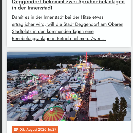
Deggendorf bekommt zwei Sprühnebelanlagen
in der Innenstadt
Damit es in der Innenstadt bei der Hitze etwas
erträglicher wird, will die Stadt Deggendorf am Oberen
Stadtplatz in den kommenden Tagen eine
Benebelungsanlage in Betrieb nehmen. Zwei …
Foto: Simone Rieger
05
. August 2026 16:29
notes