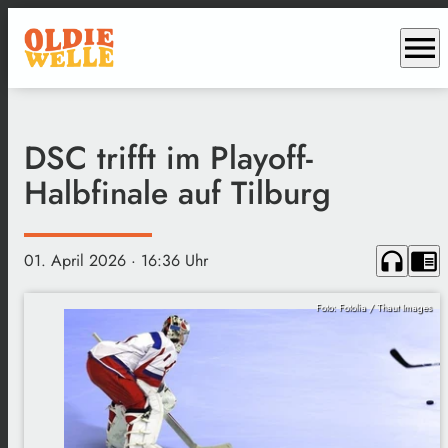
menu
DSC trifft im Playoff-
Halbfinale auf Tilburg
headphones
chrome_reader_mode
01. April 2026
· 16:36 Uhr
Foto: Fotolia / Thaut Images