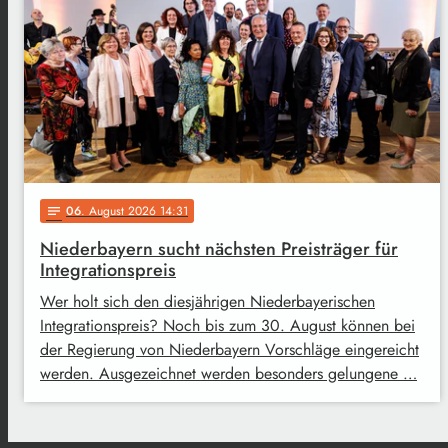
06
. August 2026 14:31
notes
Niederbayern sucht nächsten Preisträger für
Integrationspreis
Wer holt sich den diesjährigen Niederbayerischen
Integrationspreis? Noch bis zum 30. August können bei
der Regierung von Niederbayern Vorschläge eingereicht
werden. Ausgezeichnet werden besonders gelungene …