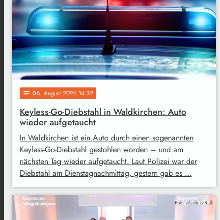
06
. August 2026 14:32
notes
Keyless-Go-Diebstahl in Waldkirchen: Auto
wieder aufgetaucht
In Waldkirchen ist ein Auto durch einen sogenannten
Keyless-Go-Diebstahl gestohlen worden – und am
nächsten Tag wieder aufgetaucht. Laut Polizei war der
Diebstahl am Dienstagnachmittag, gestern gab es …
Foto: Matthias Balk