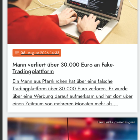
06
. August 2026 14:33
notes
Mann verliert über 30.000 Euro an Fake-
Tradingplattform
Ein Mann aus Pfarrkirchen hat über eine falsche
Tradingplattform über 30.000 Euro verloren. Er wurde
über eine Werbung darauf aufmerksam und hat dort über
einen Zeitraum von mehreren Monaten mehr als …
Foto: Fotolia / lassedesignen