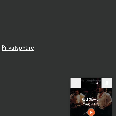
Privatsphäre
expand_more
manage_search
library_music
Rod Stewart
Maggie May
play_arrow