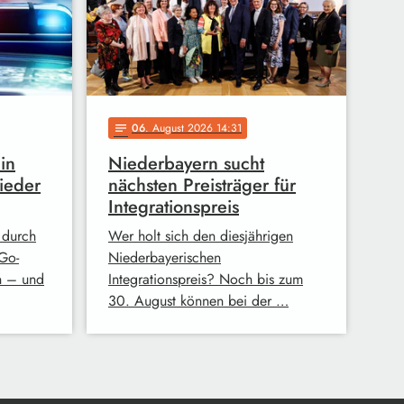
06
. August 2026 14:31
notes
in
Niederbayern sucht
ieder
nächsten Preisträger für
Integrationspreis
 durch
Wer holt sich den diesjährigen
Go-
Niederbayerischen
n – und
Integrationspreis? Noch bis zum
30. August können bei der …