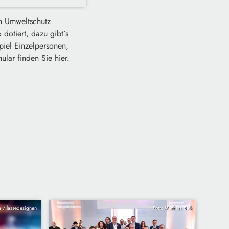
en Umweltschutz
 dotiert, dazu gibt´s
iel Einzelpersonen,
lar finden Sie hier.
ia / lassedesignen
Foto: Matthias Balk