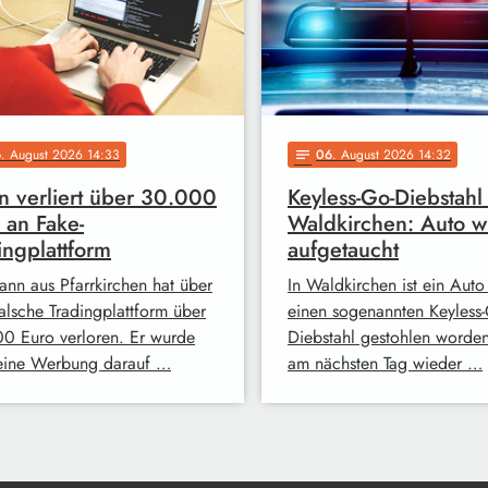
6
. August 2026 14:33
06
. August 2026 14:32
notes
 verliert über 30.000
Keyless-Go-Diebstahl 
 an Fake-
Waldkirchen: Auto w
ingplattform
aufgetaucht
ann aus Pfarrkirchen hat über
In Waldkirchen ist ein Auto
falsche Tradingplattform über
einen sogenannten Keyless-
0 Euro verloren. Er wurde
Diebstahl gestohlen worde
eine Werbung darauf …
am nächsten Tag wieder …