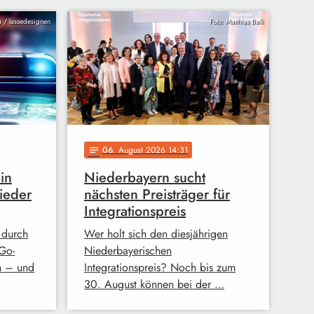
ia / lassedesignen
Foto: Matthias Balk
06
. August 2026 14:31
notes
in
Niederbayern sucht
ieder
nächsten Preisträger für
Integrationspreis
 durch
Wer holt sich den diesjährigen
Go-
Niederbayerischen
n – und
Integrationspreis? Noch bis zum
30. August können bei der …