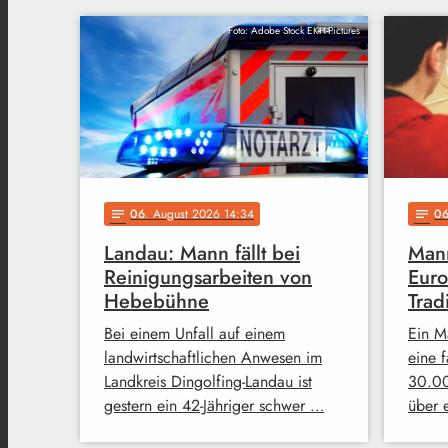
Foto: Adobe Stock EKH-Pictures
06
. August 2026 14:34
0
notes
notes
Landau: Mann fällt bei
Mann
Reinigungsarbeiten von
Euro
Hebebühne
Trad
Bei einem Unfall auf einem
Ein M
landwirtschaftlichen Anwesen im
eine 
Landkreis Dingolfing-Landau ist
30.00
gestern ein 42-Jähriger schwer …
über 