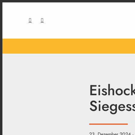
Eishoc
Siegess
23. Dezember 2024
·