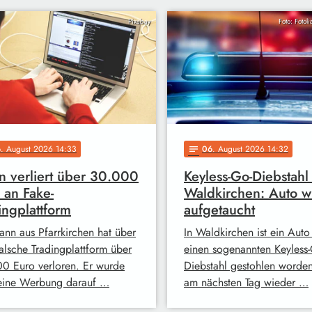
Pixabay
Foto: Fotol
6
. August 2026 14:33
06
. August 2026 14:32
notes
 verliert über 30.000
Keyless-Go-Diebstahl 
 an Fake-
Waldkirchen: Auto w
ingplattform
aufgetaucht
ann aus Pfarrkirchen hat über
In Waldkirchen ist ein Auto
falsche Tradingplattform über
einen sogenannten Keyless-
0 Euro verloren. Er wurde
Diebstahl gestohlen worde
eine Werbung darauf …
am nächsten Tag wieder …