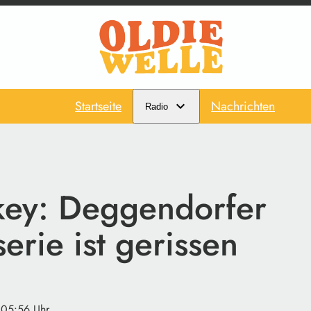
Startseite
Nachrichten
Radio
key: Deggendorfer
erie ist gerissen
 05:56 Uhr