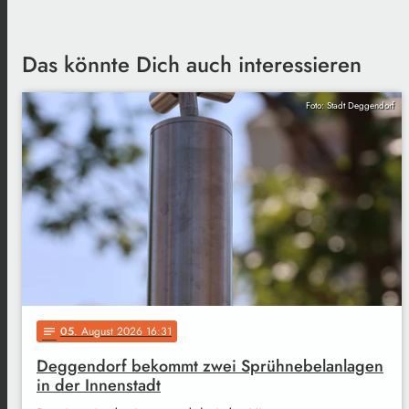
Das könnte Dich auch interessieren
Foto: Stadt Deggendorf
05
. August 2026 16:31
notes
Deggendorf bekommt zwei Sprühnebelanlagen
in der Innenstadt