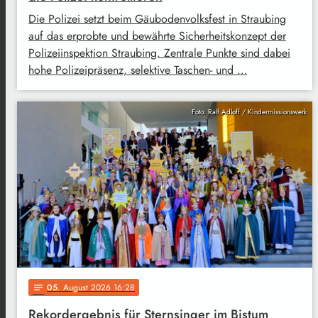
Die Polizei setzt beim Gäubodenvolksfest in Straubing
auf das erprobte und bewährte Sicherheitskonzept der
Polizeiinspektion Straubing. Zentrale Punkte sind dabei
hohe Polizeipräsenz, selektive Taschen- und …
Foto: Ralf Adloff / Kindermissionswerk
05
. August 2026 16:28
notes
Rekordergebnis für Sternsinger im Bistum