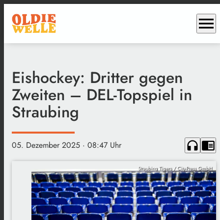
menu
Eishockey: Dritter gegen
Zweiten – DEL-Topspiel in
Straubing
headphones
chrome_reader_mode
05. Dezember 2025
· 08:47 Uhr
Straubing Tigers / City-Press GmbH