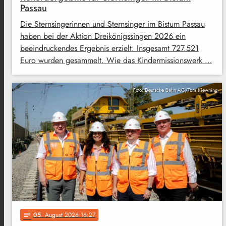
Passau
Die Sternsingerinnen und Sternsinger im Bistum Passau
haben bei der Aktion Dreikönigssingen 2026 ein
beeindruckendes Ergebnis erzielt: Insgesamt 727.521
Euro wurden gesammelt. Wie das Kindermissionswerk …
Foto: Deutsche Bahn AG/Tom Kiewning
05
. August 2026 16:27
notes