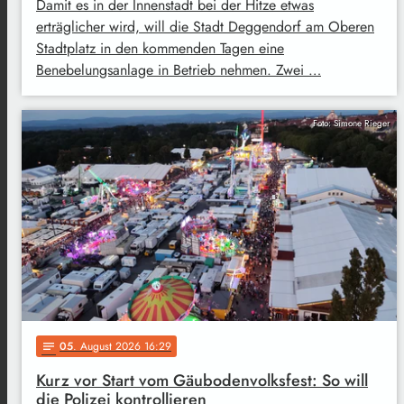
Damit es in der Innenstadt bei der Hitze etwas
erträglicher wird, will die Stadt Deggendorf am Oberen
Stadtplatz in den kommenden Tagen eine
Benebelungsanlage in Betrieb nehmen. Zwei …
Foto: Simone Rieger
05
. August 2026 16:29
notes
Kurz vor Start vom Gäubodenvolksfest: So will
die Polizei kontrollieren