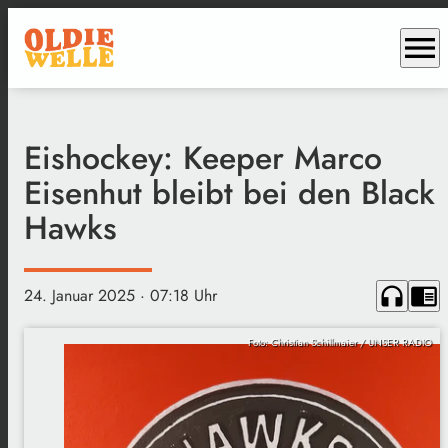
menu
Eishockey: Keeper Marco
Eisenhut bleibt bei den Black
Hawks
headphones
chrome_reader_mode
24. Januar 2025
· 07:18 Uhr
Foto: Christian Schillmaier / UNSER RADIO