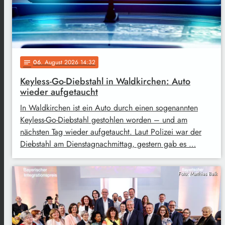
06
. August 2026 14:32
notes
Keyless-Go-Diebstahl in Waldkirchen: Auto
wieder aufgetaucht
In Waldkirchen ist ein Auto durch einen sogenannten
Keyless-Go-Diebstahl gestohlen worden – und am
nächsten Tag wieder aufgetaucht. Laut Polizei war der
Diebstahl am Dienstagnachmittag, gestern gab es …
Foto: Matthias Balk