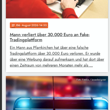
06
. August 2026 14:33
notes
Mann verliert über 30.000 Euro an Fake-
Tradingplattform
Ein Mann aus Pfarrkirchen hat über eine falsche
Tradingplattform über 30.000 Euro verloren. Er wurde
über eine Werbung darauf aufmerksam und hat dort über
einen Zeitraum von mehreren Monaten mehr als …
Foto: Fotolia / lassedesignen