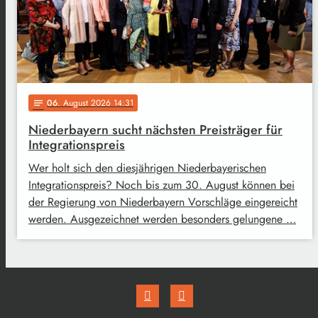
06
. August 2026 14:31
notes
Niederbayern sucht nächsten Preisträger für
Integrationspreis
Wer holt sich den diesjährigen Niederbayerischen
Integrationspreis? Noch bis zum 30. August können bei
der Regierung von Niederbayern Vorschläge eingereicht
werden. Ausgezeichnet werden besonders gelungene …