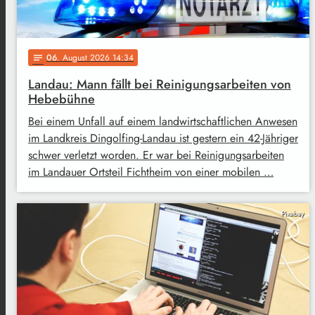
06
. August 2026 14:34
notes
Landau: Mann fällt bei Reinigungsarbeiten von
Hebebühne
Bei einem Unfall auf einem landwirtschaftlichen Anwesen
im Landkreis Dingolfing-Landau ist gestern ein 42-Jähriger
schwer verletzt worden. Er war bei Reinigungsarbeiten
im Landauer Ortsteil Fichtheim von einer mobilen …
Pixabay