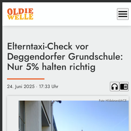
menu
Elterntaxi-Check vor
Deggendorfer Grundschule:
Nur 5% halten richtig
headphones
chrome_reader_mode
24. Juni 2025
· 17:33 Uhr
Foto: Hildebrand/ACE