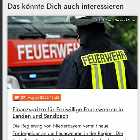
Das könnte Dich auch interessieren
Foto: Fotolia / Stefan KÃ¶rber
07
. August 2026 13:50
notes
Finanzspritze für Freiwillige Feuerwehren in
Landen und Sandbach
Die Regierung von Niederbayern verteilt neue
Fördergelder an die Feuerwehren in der Region. Die