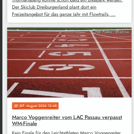
Der Skiclub Dreiburgenland plant dort ein
Freizeitangebot für das ganze Jahr mit Flowtrails, …
Foto: Pixabay / taniadimas
07
. August 2026 13:48
notes
Marco Voggenreiter vom LAC Passau verpasst
WM-Finale
Kein Finale für den Leichtathleten Marco Voggenreiter