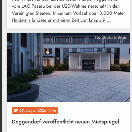
vom LAC Passau bei der U20-Weltmeisterschaft in den
Vereinigten Staaten. In seinem Vorlauf über 3.000 Meter
Hindernis landete er mit einer Zeit von knapp 9 …
Foto: Christian Schillmaier
07
. August 2026 13:46
notes
Deggendorf veröffentlicht neuen Mietspiegel