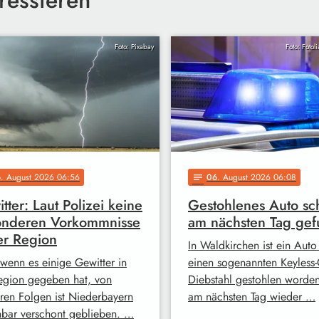
Foto: Pixabay
Foto: Fotol
6
. August 2026 06:56
06
. August 2026 06:08
notes
tter: Laut Polizei keine
Gestohlenes Auto sc
onderen Vorkommnisse
am nächsten Tag ge
er Region
In Waldkirchen ist ein Auto
wenn es einige Gewitter in
einen sogenannten Keyless-
egion gegeben hat, von
Diebstahl gestohlen worde
ren Folgen ist Niederbayern
am nächsten Tag wieder …
nbar verschont geblieben. …