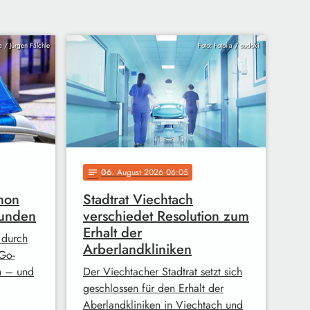
ia / Jürgen Fälchle
Foto: Fotolia / sudok1
06
. August 2026 06:05
notes
hon
Stadtrat Viechtach
funden
verschiedet Resolution zum
Erhalt der
 durch
Arberlandkliniken
Go-
n – und
Der Viechtacher Stadtrat setzt sich
geschlossen für den Erhalt der
Aberlandkliniken in Viechtach und