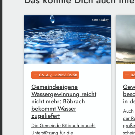
Foto: Pixabay
06
. August 2026 06:58
0
notes
notes
Gemeindeeigene
Gewi
Wassergewinnung reicht
bes
nicht mehr: Böbrach
in d
bekommt Wasser
Auch 
zugeliefert
der R
Die Gemeinde Böbrach braucht
größe
Unterstützung für die
schei