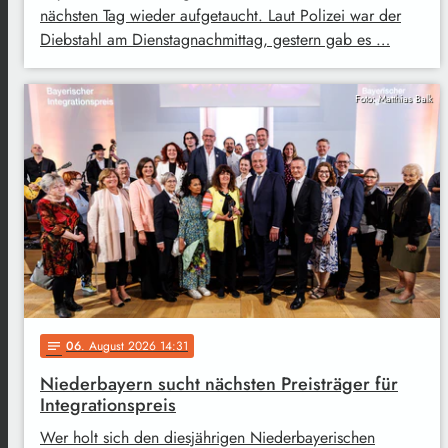
nächsten Tag wieder aufgetaucht. Laut Polizei war der
Diebstahl am Dienstagnachmittag, gestern gab es …
Foto: Matthias Balk
06
. August 2026 14:31
notes
Niederbayern sucht nächsten Preisträger für
Integrationspreis
Wer holt sich den diesjährigen Niederbayerischen