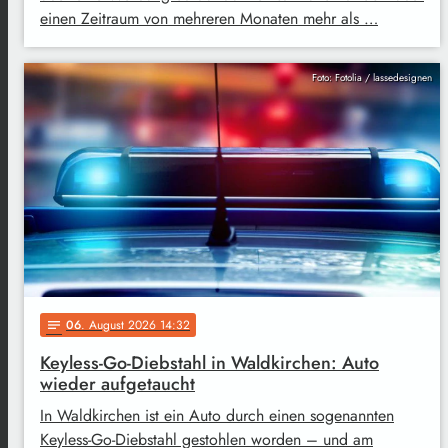
einen Zeitraum von mehreren Monaten mehr als …
Foto: Fotolia / lassedesignen
06
. August 2026 14:32
notes
Keyless-Go-Diebstahl in Waldkirchen: Auto
wieder aufgetaucht
In Waldkirchen ist ein Auto durch einen sogenannten
Keyless-Go-Diebstahl gestohlen worden – und am