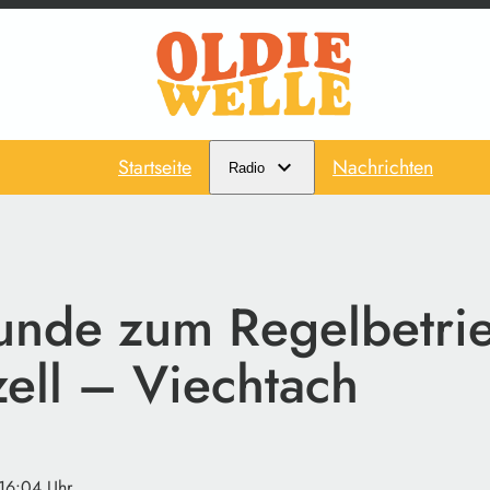
Startseite
Nachrichten
Radio
tunde zum Regelbetri
zell – Viechtach
 16:04 Uhr