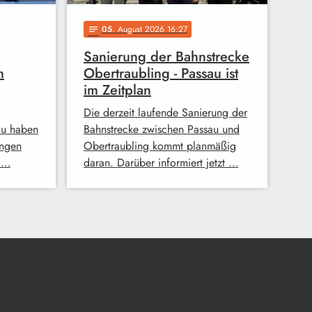
05
. August 2026 16:27
notes
Sanierung der Bahnstrecke
m
Obertraubling - Passau ist
im Zeitplan
Die derzeit laufende Sanierung der
au haben
Bahnstrecke zwischen Passau und
ingen
Obertraubling kommt planmäßig
 …
daran. Darüber informiert jetzt …