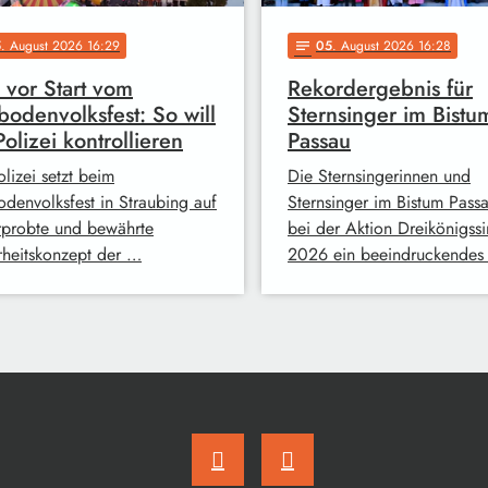
5
. August 2026 16:29
05
. August 2026 16:28
notes
 vor Start vom
Rekordergebnis für
odenvolksfest: So will
Sternsinger im Bistu
Polizei kontrollieren
Passau
lizei setzt beim
Die Sternsingerinnen und
denvolksfest in Straubing auf
Sternsinger im Bistum Pass
rprobte und bewährte
bei der Aktion Dreikönigss
rheitskonzept der …
2026 ein beeindruckendes