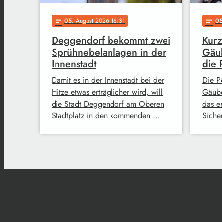
05
. August 2026 16:31
0
notes
notes
Deggendorf bekommt zwei
Kurz
Sprühnebelanlagen in der
Gäub
Innenstadt
die 
Damit es in der Innenstadt bei der
Die Po
Hitze etwas erträglicher wird, will
Gäubo
die Stadt Deggendorf am Oberen
das e
Stadtplatz in den kommenden …
Siche