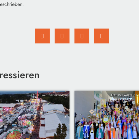
eschrieben.
ressieren
Foto: Simone Rieger
Foto: Ralf Adloff / K