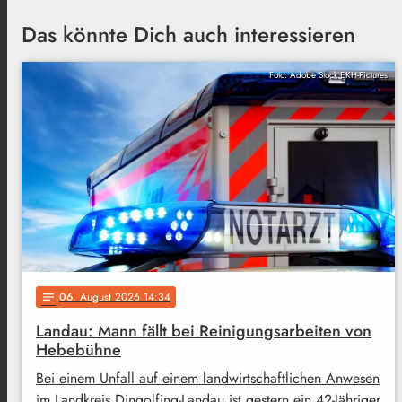
Das könnte Dich auch interessieren
Foto: Adobe Stock EKH-Pictures
06
. August 2026 14:34
notes
Landau: Mann fällt bei Reinigungsarbeiten von
Hebebühne
Bei einem Unfall auf einem landwirtschaftlichen Anwesen
im Landkreis Dingolfing-Landau ist gestern ein 42-Jähriger