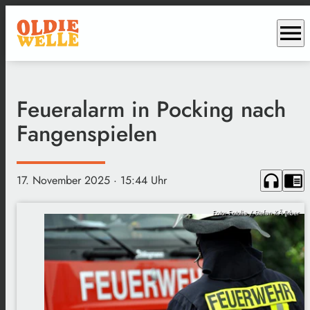
menu
Feueralarm in Pocking nach
Fangenspielen
headphones
chrome_reader_mode
17. November 2025
· 15:44 Uhr
Foto: Fotolia / Stefan KÃ¶rber