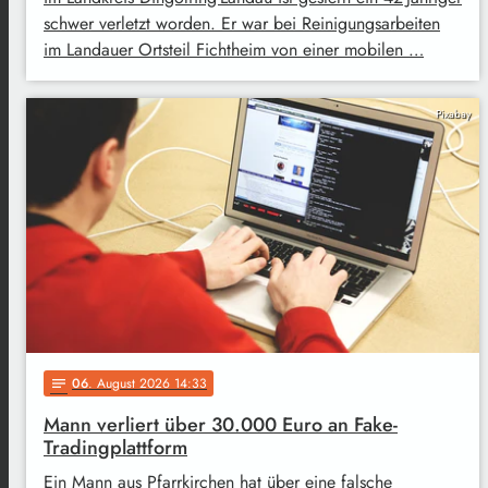
schwer verletzt worden. Er war bei Reinigungsarbeiten
im Landauer Ortsteil Fichtheim von einer mobilen …
Pixabay
06
. August 2026 14:33
notes
Mann verliert über 30.000 Euro an Fake-
Tradingplattform
Ein Mann aus Pfarrkirchen hat über eine falsche