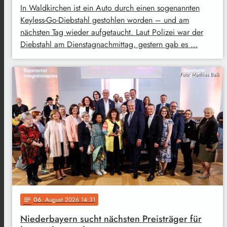
In Waldkirchen ist ein Auto durch einen sogenannten
Keyless-Go-Diebstahl gestohlen worden – und am
nächsten Tag wieder aufgetaucht. Laut Polizei war der
Diebstahl am Dienstagnachmittag, gestern gab es …
Foto: Matthias Balk
06
. August 2026 14:31
notes
Niederbayern sucht nächsten Preisträger für