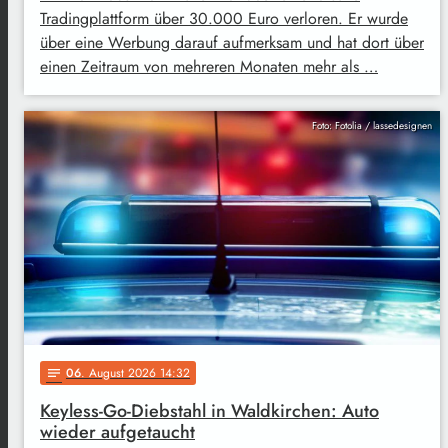
Tradingplattform über 30.000 Euro verloren. Er wurde
über eine Werbung darauf aufmerksam und hat dort über
einen Zeitraum von mehreren Monaten mehr als …
Foto: Fotolia / lassedesignen
06
. August 2026 14:32
notes
Keyless-Go-Diebstahl in Waldkirchen: Auto
wieder aufgetaucht