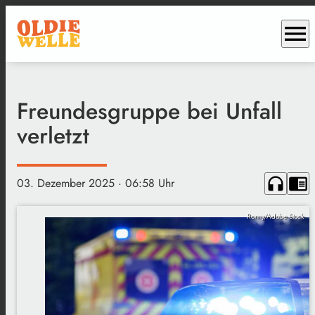
menu
Freundesgruppe bei Unfall
verletzt
headphones
chrome_reader_mode
03. Dezember 2025
· 06:58 Uhr
Ronny/Adobe Stock