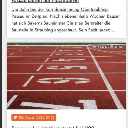
Passau laufen auf Hochtouren
Die Bahn bei der Korridorsanierung Obertraubling-
Passau im Zeitplan. Nach siebeneinhalb Wochen Bauzeit
hat sich Bayerns Bauminister Christian Bernreiter die
Baustelle in Straubing angeschaut. Sein Fazit lautet: …
Foto: Pixabay / taniadimas
06
. August 2026 07:32
notes