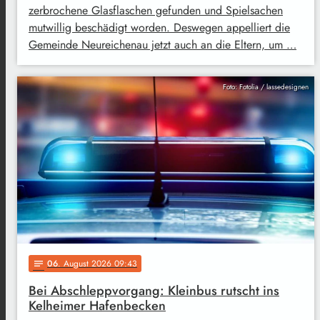
zerbrochene Glasflaschen gefunden und Spielsachen
mutwillig beschädigt worden. Deswegen appelliert die
Gemeinde Neureichenau jetzt auch an die Eltern, um …
Foto: Fotolia / lassedesignen
06
. August 2026 09:43
notes
Bei Abschleppvorgang: Kleinbus rutscht ins
Kelheimer Hafenbecken