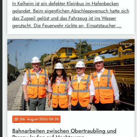
In Kelheim ist ein defekter Kleinbus im Hafenbecken
gelandet. Beim eigentlichen Abschleppversuch hatte sich
das Zugseil gelöst und das Fahrzeug ist ins Wasser
gerutscht. Die Feuerwehr rückte an, Einsatztaucher …
Foto: Deutsche Bahn AG/Tom Kiewning
06
. August 2026 08:38
notes
Bahnarbeiten zwischen Obertraubling und