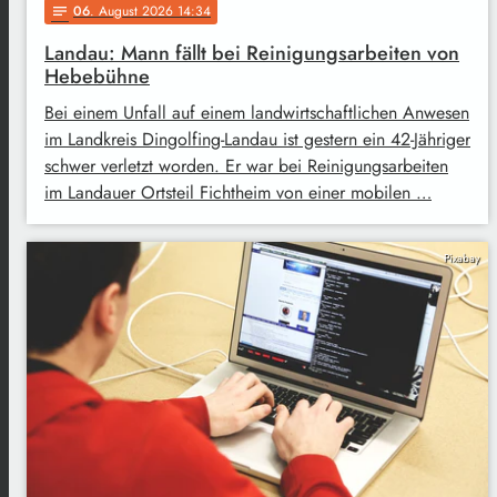
06
. August 2026 14:34
notes
Landau: Mann fällt bei Reinigungsarbeiten von
Hebebühne
Bei einem Unfall auf einem landwirtschaftlichen Anwesen
im Landkreis Dingolfing-Landau ist gestern ein 42-Jähriger
schwer verletzt worden. Er war bei Reinigungsarbeiten
im Landauer Ortsteil Fichtheim von einer mobilen …
Pixabay