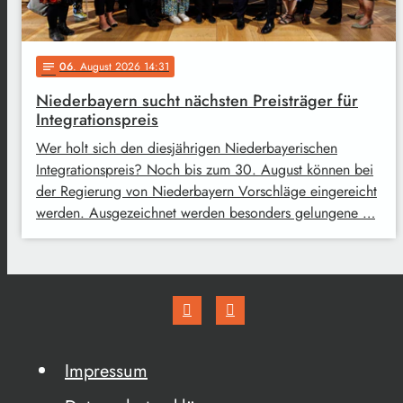
06
. August 2026 14:31
notes
Niederbayern sucht nächsten Preisträger für
Integrationspreis
Wer holt sich den diesjährigen Niederbayerischen
Integrationspreis? Noch bis zum 30. August können bei
der Regierung von Niederbayern Vorschläge eingereicht
werden. Ausgezeichnet werden besonders gelungene …
Impressum