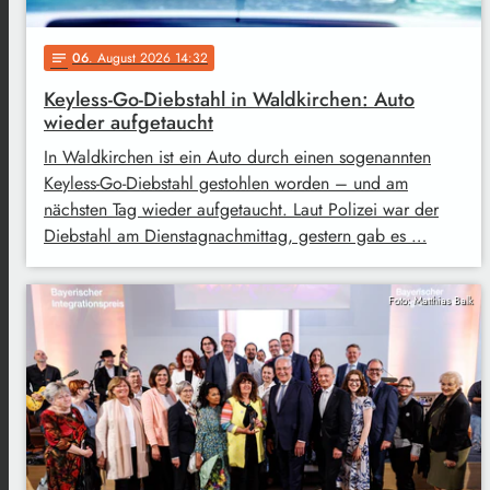
06
. August 2026 14:32
notes
Keyless-Go-Diebstahl in Waldkirchen: Auto
wieder aufgetaucht
In Waldkirchen ist ein Auto durch einen sogenannten
Keyless-Go-Diebstahl gestohlen worden – und am
nächsten Tag wieder aufgetaucht. Laut Polizei war der
Diebstahl am Dienstagnachmittag, gestern gab es …
Foto: Matthias Balk