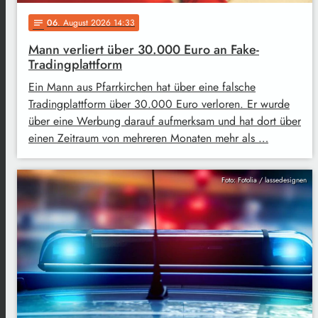
06
. August 2026 14:33
notes
Mann verliert über 30.000 Euro an Fake-
Tradingplattform
Ein Mann aus Pfarrkirchen hat über eine falsche
Tradingplattform über 30.000 Euro verloren. Er wurde
über eine Werbung darauf aufmerksam und hat dort über
einen Zeitraum von mehreren Monaten mehr als …
Foto: Fotolia / lassedesignen