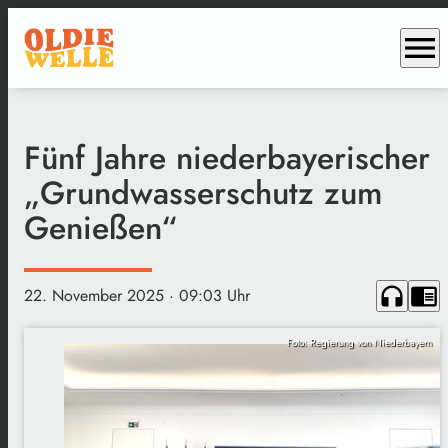
menu
Fünf Jahre niederbayerischer
„Grundwasserschutz zum
Genießen“
headphones
chrome_reader_mode
22. November 2025
· 09:03 Uhr
Foto: Regierung von Niederbayern