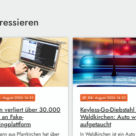
ressieren
Pixabay
Foto: Fotol
6
. August 2026 14:33
06
. August 2026 14:32
notes
 verliert über 30.000
Keyless-Go-Diebstahl 
 an Fake-
Waldkirchen: Auto w
ingplattform
aufgetaucht
ann aus Pfarrkirchen hat über
In Waldkirchen ist ein Auto