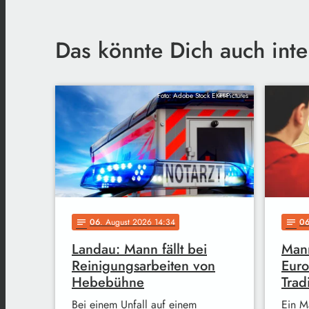
Das könnte Dich auch inte
Foto: Adobe Stock EKH-Pictures
06
. August 2026 14:34
0
notes
notes
Landau: Mann fällt bei
Mann
Reinigungsarbeiten von
Euro
Hebebühne
Trad
Bei einem Unfall auf einem
Ein M