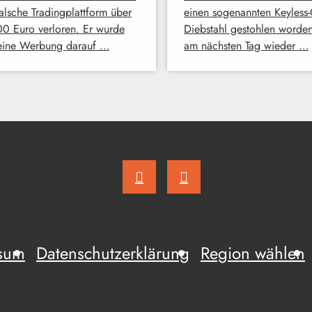
falsche Tradingplattform über
einen sogenannten Keyless-
0 Euro verloren. Er wurde
Diebstahl gestohlen worde
eine Werbung darauf …
am nächsten Tag wieder …
sum
Datenschutzerklärung
Region wählen