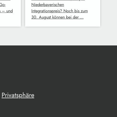
Go-
Niederbayerischen
n – und
Integrationspreis? Noch bis zum
30. August können bei der …
Privatsphäre