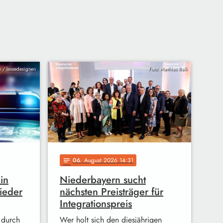
ia / lassedesignen
Foto: Matthias Balk
06
. August 2026 14:31
notes
in
Niederbayern sucht
ieder
nächsten Preisträger für
Integrationspreis
 durch
Wer holt sich den diesjährigen