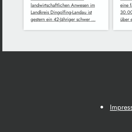
landwirtschaftlichen Anwesen im
eine 
Landkreis Dingolfing-Landau ist
30.00
gestern ein 42-Jähriger schwer …
über 
Impres