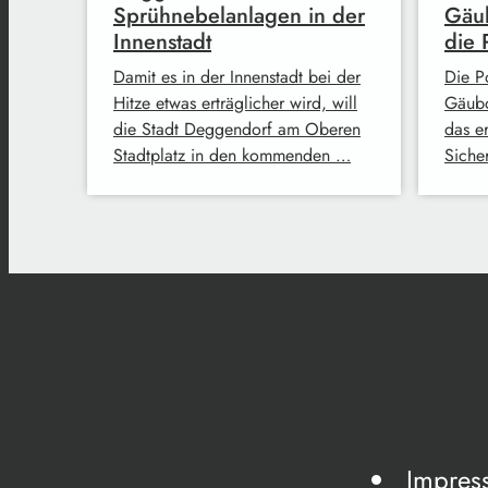
Sprühnebelanlagen in der
Gäub
Innenstadt
die 
Damit es in der Innenstadt bei der
Die Po
Hitze etwas erträglicher wird, will
Gäubo
die Stadt Deggendorf am Oberen
das e
Stadtplatz in den kommenden …
Siche
Impres