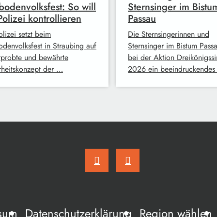
odenvolksfest: So will
Sternsinger im Bistu
Polizei kontrollieren
Passau
lizei setzt beim
Die Sternsingerinnen und
denvolksfest in Straubing auf
Sternsinger im Bistum Pass
rprobte und bewährte
bei der Aktion Dreikönigss
rheitskonzept der …
2026 ein beeindruckendes
sum
Datenschutzerklärung
Region wählen