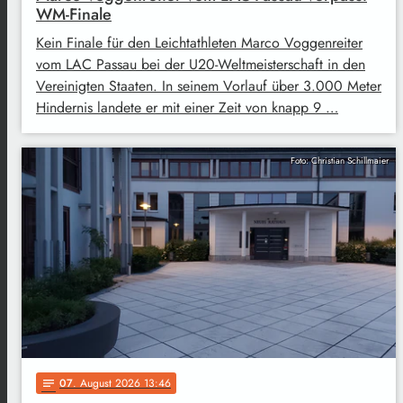
WM-Finale
Kein Finale für den Leichtathleten Marco Voggenreiter
vom LAC Passau bei der U20-Weltmeisterschaft in den
Vereinigten Staaten. In seinem Vorlauf über 3.000 Meter
Hindernis landete er mit einer Zeit von knapp 9 …
Foto: Christian Schillmaier
07
. August 2026 13:46
notes