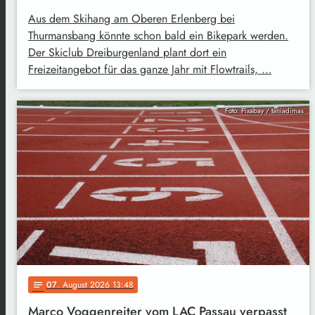
Aus dem Skihang am Oberen Erlenberg bei
Thurmansbang könnte schon bald ein Bikepark werden.
Der Skiclub Dreiburgenland plant dort ein
Freizeitangebot für das ganze Jahr mit Flowtrails, …
Foto: Pixabay / taniadimas
07
. August 2026 13:48
notes
Marco Voggenreiter vom LAC Passau verpasst