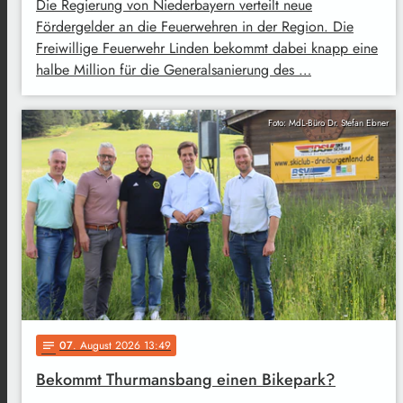
Die Regierung von Niederbayern verteilt neue
Fördergelder an die Feuerwehren in der Region. Die
Freiwillige Feuerwehr Linden bekommt dabei knapp eine
halbe Million für die Generalsanierung des …
Foto: MdL-Büro Dr. Stefan Ebner
07
. August 2026 13:49
notes
Bekommt Thurmansbang einen Bikepark?