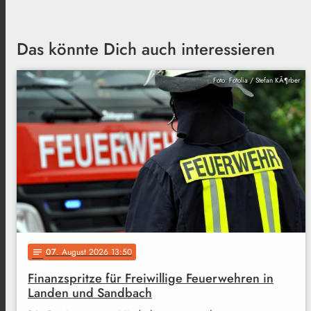
Das könnte Dich auch interessieren
Foto: Fotolia / Stefan KÃ¶rber
07
. August 2026 13:50
notes
Finanzspritze für Freiwillige Feuerwehren in
Landen und Sandbach