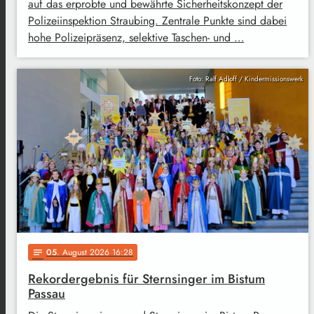
auf das erprobte und bewährte Sicherheitskonzept der
Polizeiinspektion Straubing. Zentrale Punkte sind dabei
hohe Polizeipräsenz, selektive Taschen- und …
Foto: Ralf Adloff / Kindermissionswerk
05
. August 2026 16:28
notes
Rekordergebnis für Sternsinger im Bistum
Passau