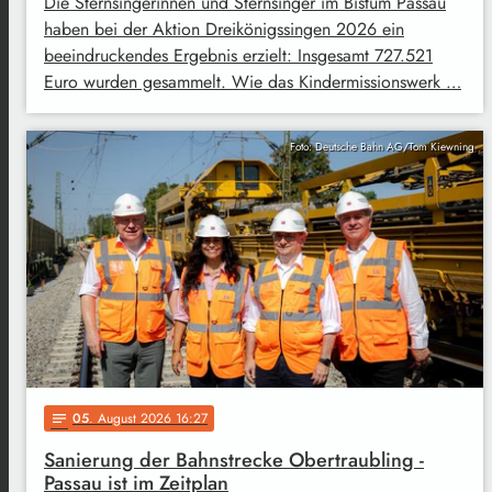
Die Sternsingerinnen und Sternsinger im Bistum Passau
haben bei der Aktion Dreikönigssingen 2026 ein
beeindruckendes Ergebnis erzielt: Insgesamt 727.521
Euro wurden gesammelt. Wie das Kindermissionswerk …
Foto: Deutsche Bahn AG/Tom Kiewning
05
. August 2026 16:27
notes
Sanierung der Bahnstrecke Obertraubling -
Passau ist im Zeitplan