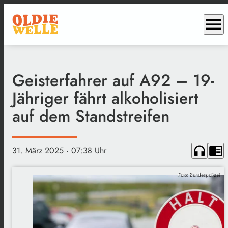
menu
Geisterfahrer auf A92 – 19-
Jähriger fährt alkoholisiert
auf dem Standstreifen
headphones
chrome_reader_mode
31. März 2025
· 07:38 Uhr
Foto: Bundespolizei