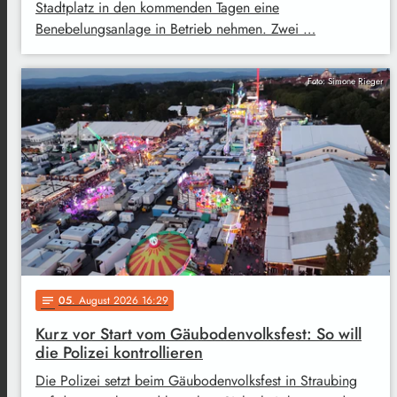
Stadtplatz in den kommenden Tagen eine
Benebelungsanlage in Betrieb nehmen. Zwei …
Foto: Simone Rieger
05
. August 2026 16:29
notes
Kurz vor Start vom Gäubodenvolksfest: So will
die Polizei kontrollieren
Die Polizei setzt beim Gäubodenvolksfest in Straubing