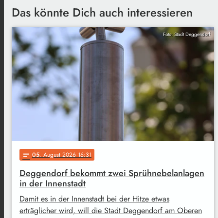
Das könnte Dich auch interessieren
Foto: Stadt Deggendorf
05
. August 2026 16:31
notes
Deggendorf bekommt zwei Sprühnebelanlagen
in der Innenstadt
Damit es in der Innenstadt bei der Hitze etwas
erträglicher wird, will die Stadt Deggendorf am Oberen