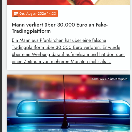
06
. August 2026 14:33
notes
Mann verliert über 30.000 Euro an Fake-
Tradingplattform
Ein Mann aus Pfarrkirchen hat über eine falsche
Tradingplattform über 30.000 Euro verloren. Er wurde
über eine Werbung darauf aufmerksam und hat dort über
einen Zeitraum von mehreren Monaten mehr als …
Foto: Fotolia / lassedesignen