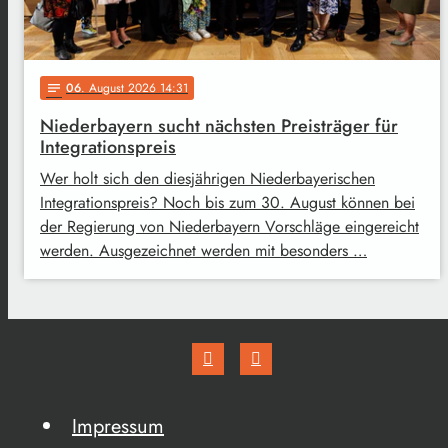
06
. August 2026 14:31
notes
Niederbayern sucht nächsten Preisträger für
Integrationspreis
Wer holt sich den diesjährigen Niederbayerischen
Integrationspreis? Noch bis zum 30. August können bei
der Regierung von Niederbayern Vorschläge eingereicht
werden. Ausgezeichnet werden mit besonders …
Impressum