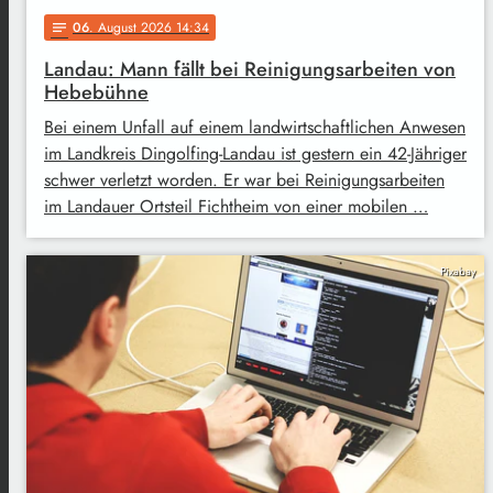
06
. August 2026 14:34
notes
Landau: Mann fällt bei Reinigungsarbeiten von
Hebebühne
Bei einem Unfall auf einem landwirtschaftlichen Anwesen
im Landkreis Dingolfing-Landau ist gestern ein 42-Jähriger
schwer verletzt worden. Er war bei Reinigungsarbeiten
im Landauer Ortsteil Fichtheim von einer mobilen …
Pixabay