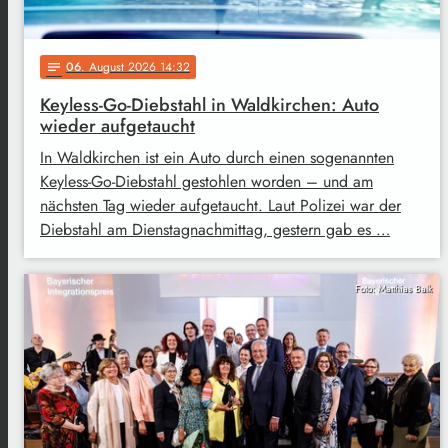
06
. August 2026 14:32
notes
Keyless-Go-Diebstahl in Waldkirchen: Auto
wieder aufgetaucht
In Waldkirchen ist ein Auto durch einen sogenannten
Keyless-Go-Diebstahl gestohlen worden – und am
nächsten Tag wieder aufgetaucht. Laut Polizei war der
Diebstahl am Dienstagnachmittag, gestern gab es …
Foto: Matthias Balk