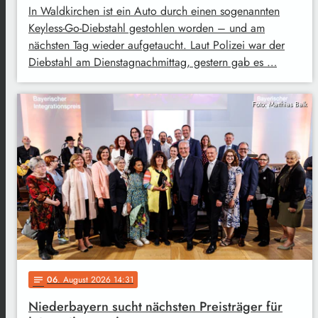
In Waldkirchen ist ein Auto durch einen sogenannten
Keyless-Go-Diebstahl gestohlen worden – und am
nächsten Tag wieder aufgetaucht. Laut Polizei war der
Diebstahl am Dienstagnachmittag, gestern gab es …
Foto: Matthias Balk
06
. August 2026 14:31
notes
Niederbayern sucht nächsten Preisträger für