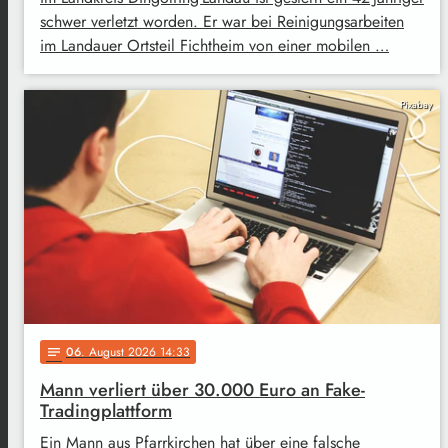
schwer verletzt worden. Er war bei Reinigungsarbeiten
im Landauer Ortsteil Fichtheim von einer mobilen …
Pixabay
06
. August 2026 14:33
notes
Mann verliert über 30.000 Euro an Fake-
Tradingplattform
Ein Mann aus Pfarrkirchen hat über eine falsche