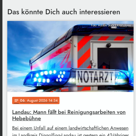
Das könnte Dich auch interessieren
Foto: Adobe Stock EKH-Pictures
06
. August 2026 14:34
notes
Landau: Mann fällt bei Reinigungsarbeiten von
Hebebühne
Bei einem Unfall auf einem landwirtschaftlichen Anwesen
im Landkreis Dingolfing-Landau ist gestern ein 42-Jähriger