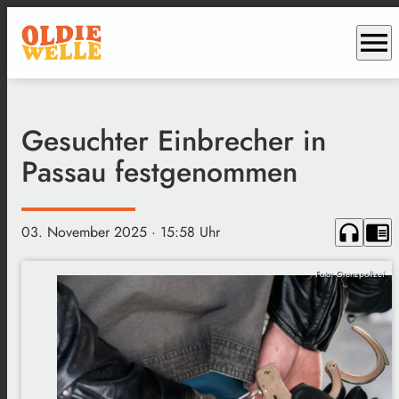
menu
Gesuchter Einbrecher in
Passau festgenommen
headphones
chrome_reader_mode
03. November 2025
· 15:58 Uhr
Foto: Grenzpolizei