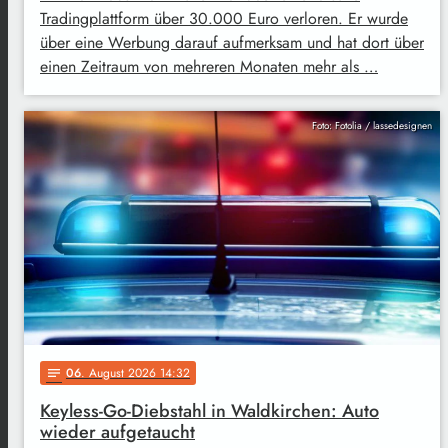
Tradingplattform über 30.000 Euro verloren. Er wurde
über eine Werbung darauf aufmerksam und hat dort über
einen Zeitraum von mehreren Monaten mehr als …
Foto: Fotolia / lassedesignen
06
. August 2026 14:32
notes
Keyless-Go-Diebstahl in Waldkirchen: Auto
wieder aufgetaucht