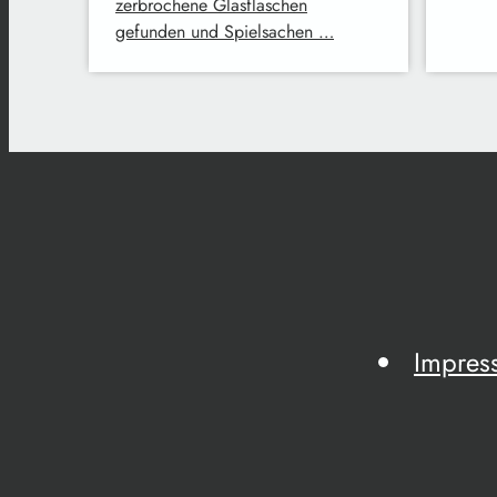
zerbrochene Glasflaschen
gefunden und Spielsachen …
Impres