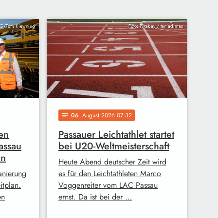
AG/Tom Kiewning
Foto: Pixabay / taniadimas
06
. August 2026 07:32
notes
en
Passauer Leichtathlet startet
assau
bei U20-Weltmeisterschaft
en
Heute Abend deutscher Zeit wird
anierung
es für den Leichtathleten Marco
itplan.
Voggenreiter vom LAC Passau
en
ernst. Da ist bei der …