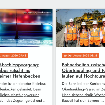
Foto: Fotolia / lassedesignen
Foto: Deutsche Bahn 
6
. August 2026 09:43
06
. August 2026 08:38
notes
Abschleppvorgang:
Bahnarbeiten zwisch
nbus rutscht ins
Obertraubling und P
heimer Hafenbecken
laufen auf Hochtour
heim ist ein defekter Kleinbus
Die Bahn bei der Korridors
fenbecken gelandet. Beim
Obertraubling-Passau im Ze
tlichen Abschleppversuch
Nach siebeneinhalb Woch
 sich das Zugseil gelöst und …
Bauzeit hat sich Bayerns …