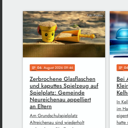
Foto: Pixabay
06
. August 2026 09:46
0
notes
notes
Zerbrochene Glasflaschen
Bei 
und kaputtes Spielzeug auf
Klei
Spielplatz: Gemeinde
Kel
Neureichenau appelliert
In Kel
an Eltern
im Ha
Am Grundschulspielplatz
eigen
Altreichenau sind wiederholt
hatte