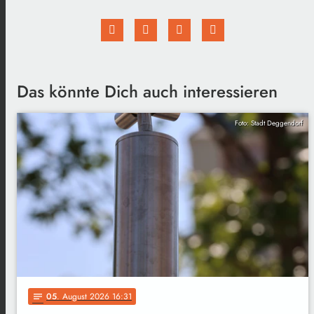
Das könnte Dich auch interessieren
Foto: Stadt Deggendorf
05
. August 2026 16:31
notes