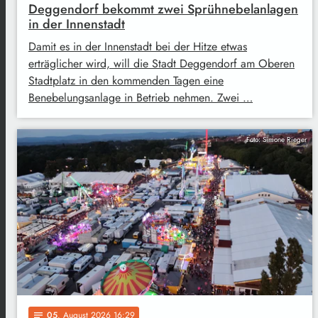
Deggendorf bekommt zwei Sprühnebelanlagen
in der Innenstadt
Damit es in der Innenstadt bei der Hitze etwas
erträglicher wird, will die Stadt Deggendorf am Oberen
Stadtplatz in den kommenden Tagen eine
Benebelungsanlage in Betrieb nehmen. Zwei …
Foto: Simone Rieger
05
. August 2026 16:29
notes