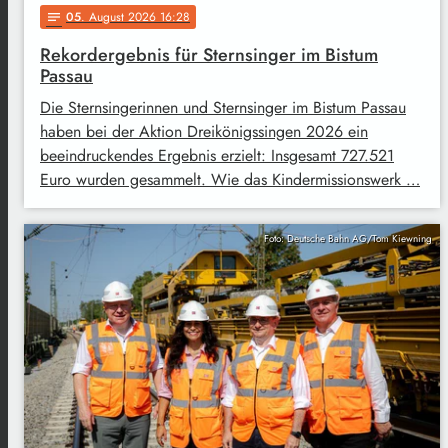
05
. August 2026 16:28
notes
Rekordergebnis für Sternsinger im Bistum
Passau
Die Sternsingerinnen und Sternsinger im Bistum Passau
haben bei der Aktion Dreikönigssingen 2026 ein
beeindruckendes Ergebnis erzielt: Insgesamt 727.521
Euro wurden gesammelt. Wie das Kindermissionswerk …
Foto: Deutsche Bahn AG/Tom Kiewning