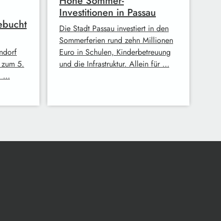
Hohe Sommer-
Investitionen in Passau
ebucht
Die Stadt Passau investiert in den
Sommerferien rund zehn Millionen
ndorf
Euro in Schulen, Kinderbetreuung
s zum 5.
und die Infrastruktur. Allein für …
. …