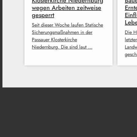
Klosterkirche Niedernburg
Baue
wegen Arbeiten zeitweise
Ernt
gesperrt
Einf
Lebe
Seit dieser Woche laufen Statische
Sicherungsmaßnahmen in der
Die H
Passauer Klosterkirche
letzt
Niedernburg. Die sind laut …
Landw
gesch