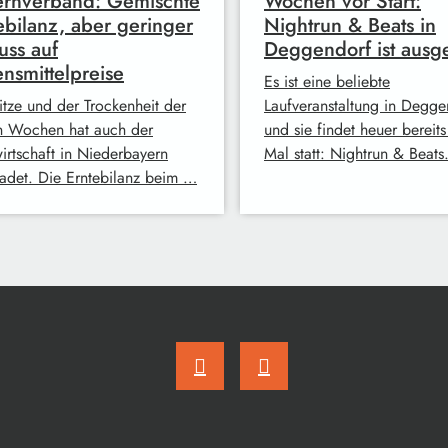
rnverband: Gemischte
Wochen vor Start:
ebilanz, aber geringer
Nightrun & Beats in
luss auf
Deggendorf ist ausg
nsmittelpreise
Es ist eine beliebte
itze und der Trockenheit der
Laufveranstaltung in Degge
en Wochen hat auch der
und sie findet heuer bereit
irtschaft in Niederbayern
Mal statt: Nightrun & Beats
adet. Die Erntebilanz beim …