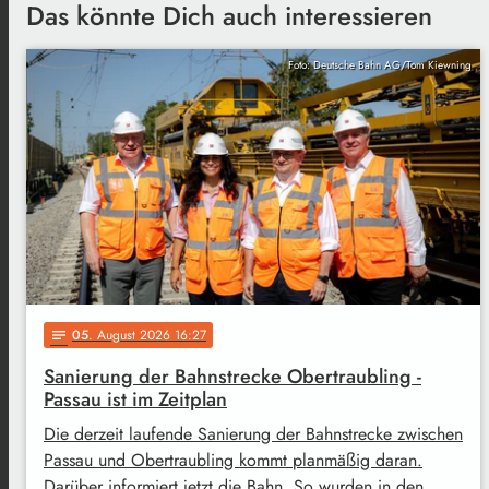
Das könnte Dich auch interessieren
Foto: Deutsche Bahn AG/Tom Kiewning
05
. August 2026 16:27
notes
Sanierung der Bahnstrecke Obertraubling -
Passau ist im Zeitplan
Die derzeit laufende Sanierung der Bahnstrecke zwischen
Passau und Obertraubling kommt planmäßig daran.
Darüber informiert jetzt die Bahn. So wurden in den