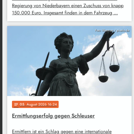
Regierung von Niederbayern einen Zuschuss von knapp
150.000 Euro. Insgesamt finden in dem Fahrzeug …
Foto: lillysmum / pixelio.de
05
. August 2026 16:24
notes
Ermittlungserfolg gegen Schleuser
Ermittlern ist ein Schlag gegen eine internationale