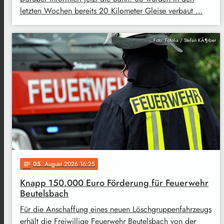
letzten Wochen bereits 20 Kilometer Gleise verbaut …
Foto: Fotolia / Stefan KÃ¶rber
05
. August 2026 16:25
notes
Knapp 150.000 Euro Förderung für Feuerwehr
Beutelsbach
Für die Anschaffung eines neuen Löschgruppenfahrzeugs
erhält die Freiwillige Feuerwehr Beutelsbach von der