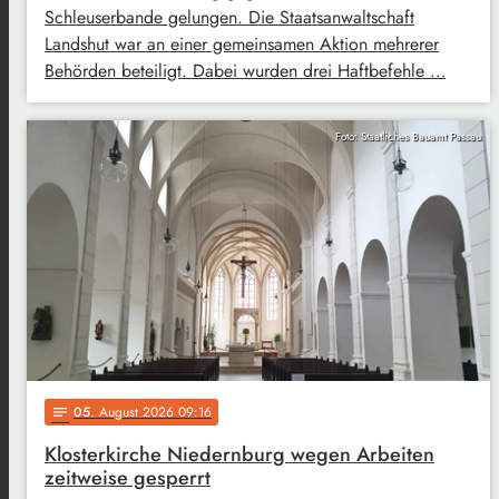
Schleuserbande gelungen. Die Staatsanwaltschaft
Landshut war an einer gemeinsamen Aktion mehrerer
Behörden beteiligt. Dabei wurden drei Haftbefehle …
Foto: Staatliches Bauamt Passau
05
. August 2026 09:16
notes
Klosterkirche Niedernburg wegen Arbeiten
zeitweise gesperrt