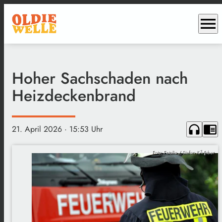
menu
Hoher Sachschaden nach
Heizdeckenbrand
headphones
chrome_reader_mode
21. April 2026
· 15:53 Uhr
Foto: Fotolia / Stefan KÃ¶rber