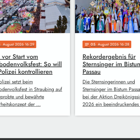
5
. August 2026 16:29
05
. August 2026 16:28
notes
 vor Start vom
Rekordergebnis für
odenvolksfest: So will
Sternsinger im Bistu
Polizei kontrollieren
Passau
lizei setzt beim
Die Sternsingerinnen und
denvolksfest in Straubing auf
Sternsinger im Bistum Pass
rprobte und bewährte
bei der Aktion Dreikönigss
rheitskonzept der …
2026 ein beeindruckendes