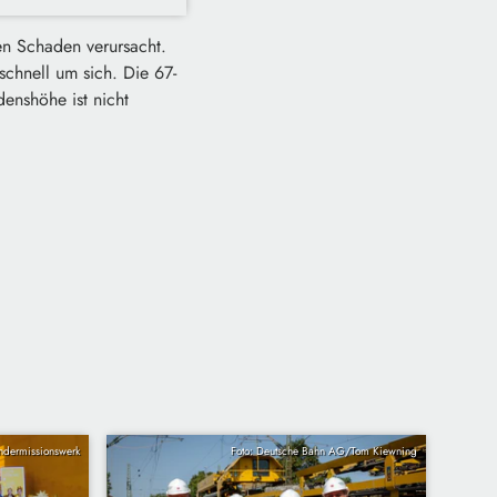
en Schaden verursacht.
chnell um sich. Die 67-
enshöhe ist nicht
indermissionswerk
Foto: Deutsche Bahn AG/Tom Kiewning