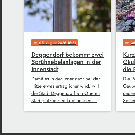
05
. August 2026 16:31
0
notes
notes
Deggendorf bekommt zwei
Kurz
Sprühnebelanlagen in der
Gäub
Innenstadt
die 
Damit es in der Innenstadt bei der
Die Po
Hitze etwas erträglicher wird, will
Gäubo
die Stadt Deggendorf am Oberen
das e
Stadtplatz in den kommenden …
Siche