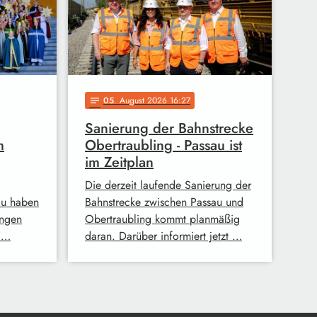
05
. August 2026 16:27
notes
Sanierung der Bahnstrecke
m
Obertraubling - Passau ist
im Zeitplan
Die derzeit laufende Sanierung der
au haben
Bahnstrecke zwischen Passau und
ingen
Obertraubling kommt planmäßig
 …
daran. Darüber informiert jetzt …