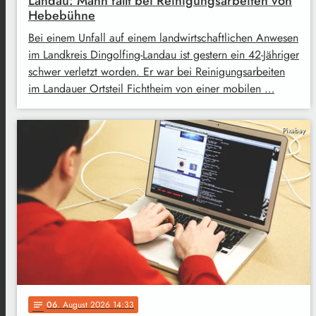
Landau: Mann fällt bei Reinigungsarbeiten von
Hebebühne
Bei einem Unfall auf einem landwirtschaftlichen Anwesen
im Landkreis Dingolfing-Landau ist gestern ein 42-Jähriger
schwer verletzt worden. Er war bei Reinigungsarbeiten
im Landauer Ortsteil Fichtheim von einer mobilen …
Pixabay
06
. August 2026 14:33
notes