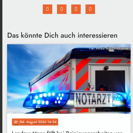
Das könnte Dich auch interessieren
Foto: Adobe Stock EKH-Pictures
06
. August 2026 14:34
notes