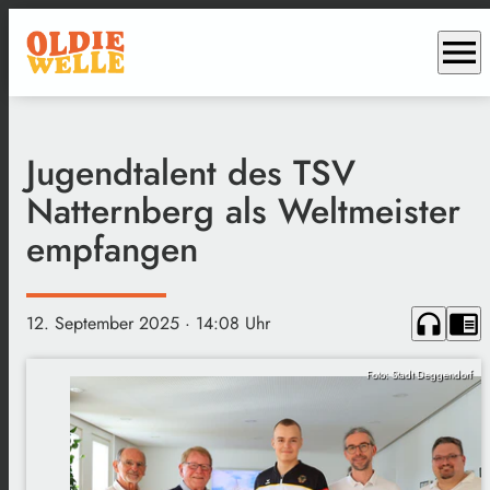
menu
Jugendtalent des TSV
Natternberg als Weltmeister
empfangen
headphones
chrome_reader_mode
12. September 2025
· 14:08 Uhr
Foto: Stadt Deggendorf