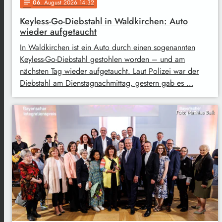
06
. August 2026 14:32
notes
Keyless-Go-Diebstahl in Waldkirchen: Auto
wieder aufgetaucht
In Waldkirchen ist ein Auto durch einen sogenannten
Keyless-Go-Diebstahl gestohlen worden – und am
nächsten Tag wieder aufgetaucht. Laut Polizei war der
Diebstahl am Dienstagnachmittag, gestern gab es …
Foto: Matthias Balk