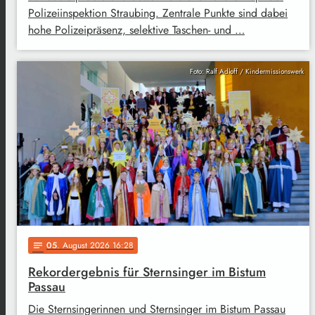
Polizeiinspektion Straubing. Zentrale Punkte sind dabei
hohe Polizeipräsenz, selektive Taschen- und …
Foto: Ralf Adloff / Kindermissionswerk
05
. August 2026 16:28
notes
Rekordergebnis für Sternsinger im Bistum
Passau
Die Sternsingerinnen und Sternsinger im Bistum Passau