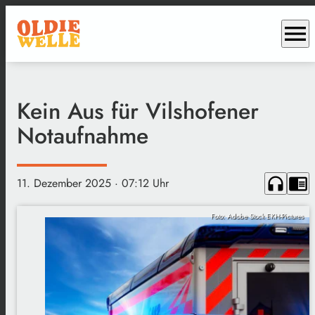
menu
Kein Aus für Vilshofener
Notaufnahme
headphones
chrome_reader_mode
11. Dezember 2025
· 07:12 Uhr
Foto: Adobe Stock EKH-Pictures