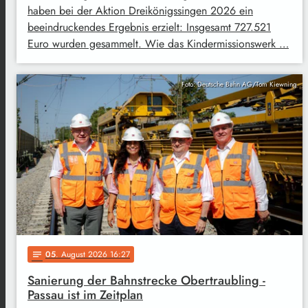
haben bei der Aktion Dreikönigssingen 2026 ein
beeindruckendes Ergebnis erzielt: Insgesamt 727.521
Euro wurden gesammelt. Wie das Kindermissionswerk …
Foto: Deutsche Bahn AG/Tom Kiewning
05
. August 2026 16:27
notes
Sanierung der Bahnstrecke Obertraubling -
Passau ist im Zeitplan