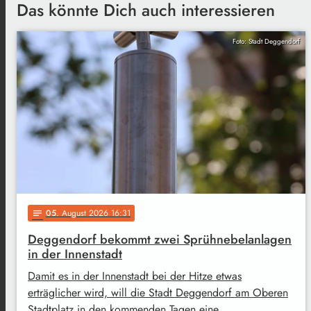
Das könnte Dich auch interessieren
Foto: Stadt Deggendorf
05
. August 2026 16:31
notes
Deggendorf bekommt zwei Sprühnebelanlagen
in der Innenstadt
Damit es in der Innenstadt bei der Hitze etwas
erträglicher wird, will die Stadt Deggendorf am Oberen
Stadtplatz in den kommenden Tagen eine