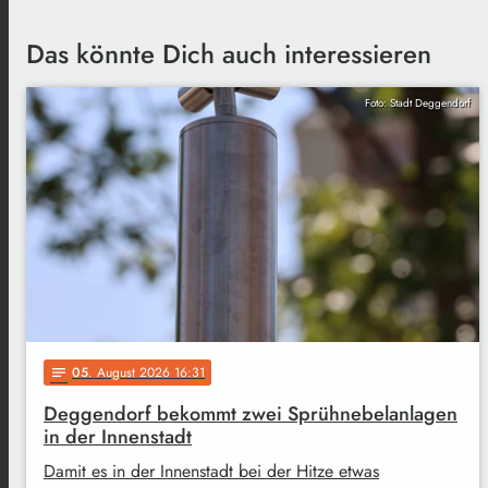
Das könnte Dich auch interessieren
Foto: Stadt Deggendorf
05
. August 2026 16:31
notes
Deggendorf bekommt zwei Sprühnebelanlagen
in der Innenstadt
Damit es in der Innenstadt bei der Hitze etwas