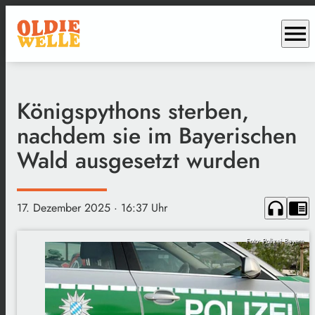
menu
Königspythons sterben,
nachdem sie im Bayerischen
Wald ausgesetzt wurden
headphones
chrome_reader_mode
17. Dezember 2025
· 16:37 Uhr
Foto: Polizei Bayern