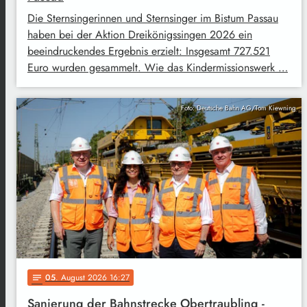
Die Sternsingerinnen und Sternsinger im Bistum Passau
haben bei der Aktion Dreikönigssingen 2026 ein
beeindruckendes Ergebnis erzielt: Insgesamt 727.521
Euro wurden gesammelt. Wie das Kindermissionswerk …
Foto: Deutsche Bahn AG/Tom Kiewning
05
. August 2026 16:27
notes
Sanierung der Bahnstrecke Obertraubling -