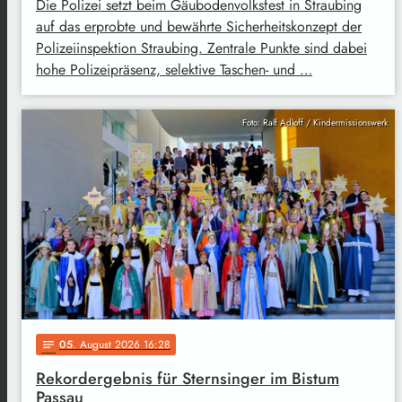
Die Polizei setzt beim Gäubodenvolksfest in Straubing
auf das erprobte und bewährte Sicherheitskonzept der
Polizeiinspektion Straubing. Zentrale Punkte sind dabei
hohe Polizeipräsenz, selektive Taschen- und …
Foto: Ralf Adloff / Kindermissionswerk
05
. August 2026 16:28
notes
Rekordergebnis für Sternsinger im Bistum
Passau