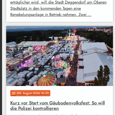
erträglicher wird, will die Stadt Deggendorf am Oberen
Stadtplatz in den kommenden Tagen eine
Benebelungsanlage in Betrieb nehmen. Zwei …
Foto: Simone Rieger
05
. August 2026 16:29
notes
Kurz vor Start vom Gäubodenvolksfest: So will
die Polizei kontrollieren